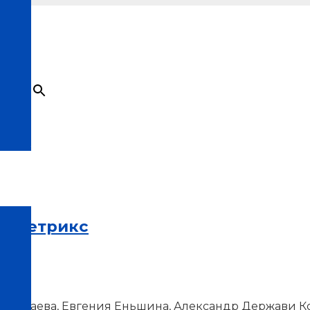
×
Товар
добавлен в корзину
иаметрикс
а Шураева, Евгения Еньшина, Александр Держави К