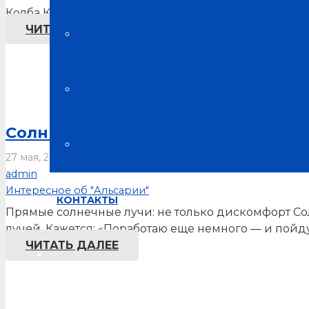
Колба Какие социально важные темы транслирует
ЧИТАТЬ ДАЛЕЕ
Блог о здоровье
Испытания на базе медицинских це
Солнце на даче — это не всегда б
Отзывы
27 мая, 2026
admin
Интересное об "Альсарии"
КОНТАКТЫ
Прямые солнечные лучи: не только дискомфорт Со
лучей. Кажется: «Поработаю еще немного — и пойду
ЧИТАТЬ ДАЛЕЕ