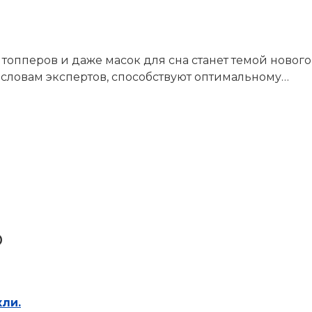
опперов и даже масок для сна станет темой нового 
 словам экспертов, способствуют оптимальному…
о
кли.