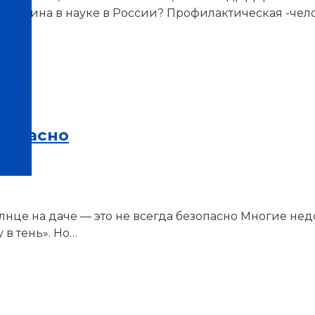
 женщина в науке в России? Профилактическая -че
нтров
езопасно
лнце на даче — это не всегда безопасно Многие н
 в тень». Но…