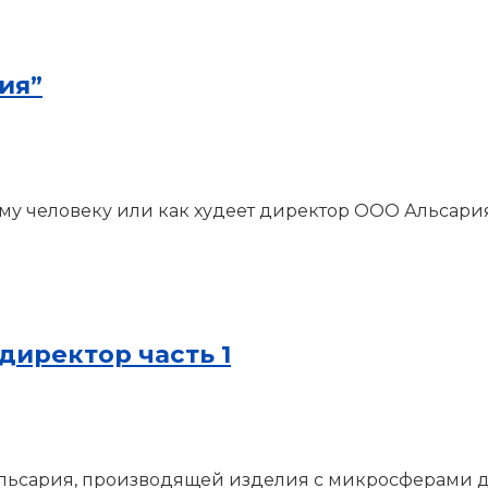
ия”
у человеку или как худеет директор ООО Альсария
директор часть 1
льсария, производящей изделия с микросферами д