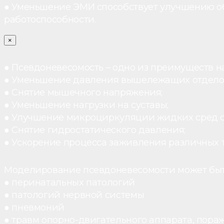
● Уменьшение ЭМИ способствует улучшению о
работоспособности.
×
● Псевдоневесомость – одно из преимуществ н
● Уменьшение давления вышележащих отдело
● Снятие мышечного напряжения;
● Уменьшение нагрузки на суставы;
● Улучшение микроциркуляции жидких сред 
● Снятие гидростатического давления;
● Ускорение процесса заживления различных 
Моделирование псевдоневесомости может быт
● перинатальных патологий
● патологий нервной системы
● пневмоний
● травм опорно-двигательного аппарата, пораж