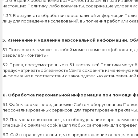
4.3.6. В целях обеспечения возможности защиты прав и законн
настоящую Политику, либо документы, содержащие условия ис
4.3.7. В результате обработки персональной информации Пол
лицу для проведения исследований, выполнения работ или оказ
5. Изменение и удаление персональной информации.
Обя
5.1. Пользователь может в любой момент изменить (обновить, 
разделе 9.«Контакты».
5.2. Права, предусмотренные п. 5.1. настоящей Политики могу
предусматривать обязанность Сайта сохранить измененную ил
информацию в соответствии с законодательно установленной 
6. Обработка персональной информации
при помощи фа
6.1. Файлы cookie, передаваемые Сайтом оборудованию Польз
персонализированных сервисов, для таргетирования рекламы, 
6.2. Пользователь осознает, что оборудование и программное
операций с файлами cookie (для любых сайтов или для определ
6.3. Сайт вправе установить, что предоставление определенно