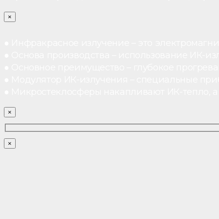
×
● Инфракрасное излучение – это электромагнит
● Основа производства – использование ИК-из
● Основное преимущество – глубокое прогреван
● Модулятор ИК-излучения – специальные при
● Микростеклосферы накапливают ИК-тепло, а 
×
×