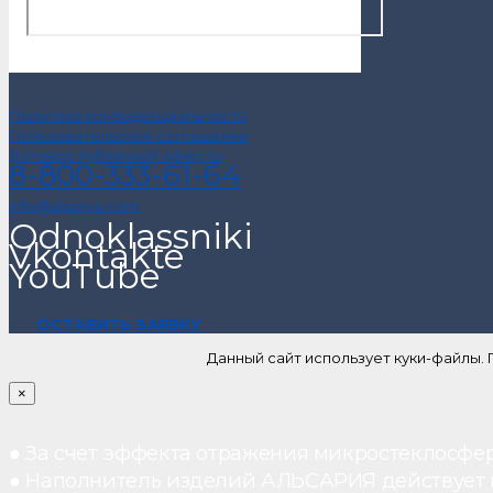
Политика конфиденциальности
Пользовательское соглашение
Договор публичной оферты
8-800-333-61-64
info@alsariya.com
Odnoklassniki
Vkontakte
YouTube
ОСТАВИТЬ ЗАЯВКУ
Данный сайт использует куки-файлы.
×
● За счет эффекта отражения микростеклосфе
● Наполнитель изделий АЛЬСАРИЯ действует ка