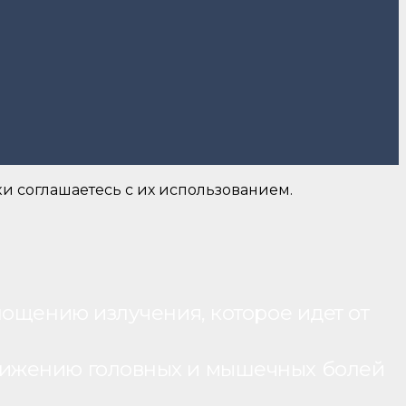
и соглашаетесь с их использованием.
лощению излучения, которое идет от
нижению головных и мышечных болей