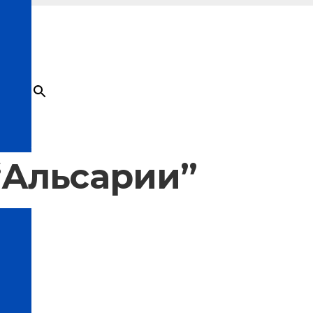
×
Товар
добавлен в корзину
“Альсарии”