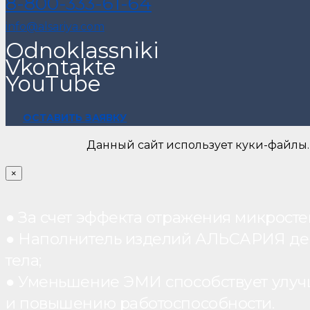
8-800-333-61-64
info@alsariya.com
Odnoklassniki
Vkontakte
YouTube
ОСТАВИТЬ ЗАЯВКУ
Данный сайт использует куки-файлы.
×
● За счет эффекта отражения микрос
● Наполнитель изделий АЛЬСАРИЯ дейст
тела;
● Уменьшение ЭМИ способствует улуч
и повышению работоспособности.