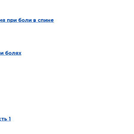
я при боли в спине
и болях
ть 1