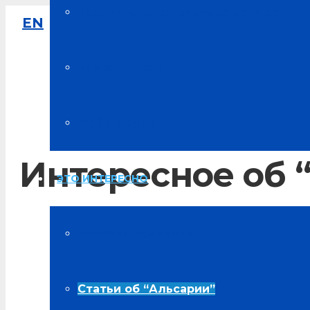
Накопительная система скидок
EN
8-800-333-61-64
Звонок по России бесплатный
Карта цветов
Мой аккаунт
Интересное об 
ЭТО ИНТЕРЕСНО
Главная
Новости компании
Полезная информация
Статьи об “Альсарии”
Интересное об “Альсарии”