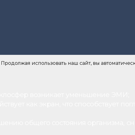
 Продолжая использовать наш сайт, вы автоматическ
теклосфер возникает уменьшение ЭМИ;
вует как экран, что способствует пог
шению общего состояния организма, с