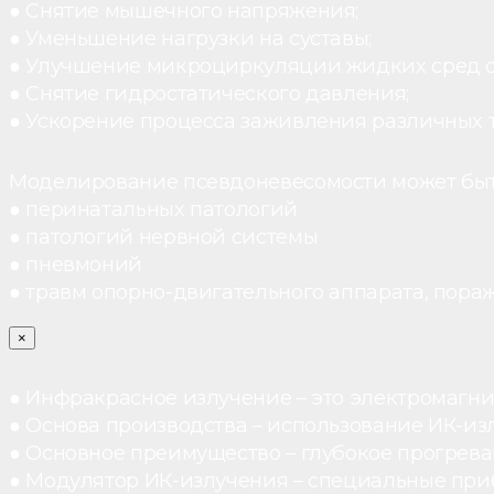
● Снятие мышечного напряжения;
● Уменьшение нагрузки на суставы;
● Улучшение микроциркуляции жидких сред 
● Снятие гидростатического давления;
● Ускорение процесса заживления различных 
Моделирование псевдоневесомости может быт
● перинатальных патологий
● патологий нервной системы
● пневмоний
● травм опорно-двигательного аппарата, пораж
×
● Инфракрасное излучение – это электромагнит
● Основа производства – использование ИК-из
● Основное преимущество – глубокое прогреван
● Модулятор ИК-излучения – специальные при