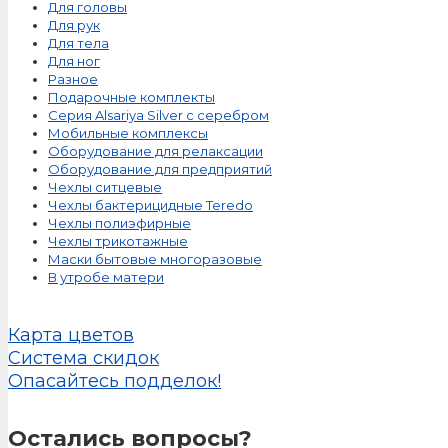
Для головы
Для рук
Для тела
Для ног
Разное
Подарочные комплекты
Серия Alsariya Silver с серебром
Мобильные комплексы
Оборудование для релаксации
Оборудование для предприятий
Чехлы ситцевые
Чехлы бактерицидные Teredo
Чехлы полиэфирные
Чехлы трикотажные
Маски бытовые многоразовые
В утробе матери
Карта цветов
Система скидок
Опасайтесь подделок!
Остались вопросы?