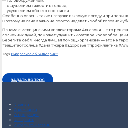
— головокружением,
— ощущением тяжести в голове,
— ухудшением общего состояния.
Особенно опасны такие нагрузки в жаркую погоду и при повы
Поэтому на даче важно не просто надевать любой головной уб
Панама с медицинскими аппликаторами Альсария — это решение
солнечных лучей, поможет улучшить мозговое кровообращение
Берегите себя: иногда лучшая помощь организму — это не гер
#защитаотсолнца #дача #жара #здоровье #профилактика #Ал
Tags:
Интересное об "Альсарии"
ЗАДАТЬ ВОПРОС
Главная
О компании
О продукции
Как купить
Интернет-магазин