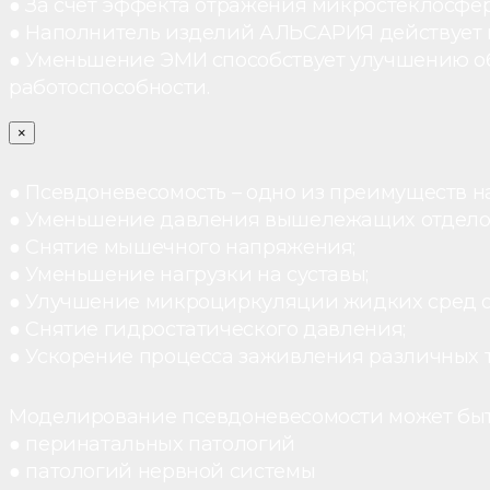
● За счет эффекта отражения микростеклосфе
● Наполнитель изделий АЛЬСАРИЯ действует ка
● Уменьшение ЭМИ способствует улучшению о
работоспособности.
×
● Псевдоневесомость – одно из преимуществ н
● Уменьшение давления вышележащих отдело
● Снятие мышечного напряжения;
● Уменьшение нагрузки на суставы;
● Улучшение микроциркуляции жидких сред 
● Снятие гидростатического давления;
● Ускорение процесса заживления различных 
Моделирование псевдоневесомости может быт
● перинатальных патологий
● патологий нервной системы