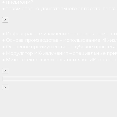
● пневмоний
● травм опорно-двигательного аппарата, пораж
×
● Инфракрасное излучение – это электромагнит
● Основа производства – использование ИК-из
● Основное преимущество – глубокое прогреван
● Модулятор ИК-излучения – специальные при
● Микростеклосферы накапливают ИК-тепло, а 
×
×