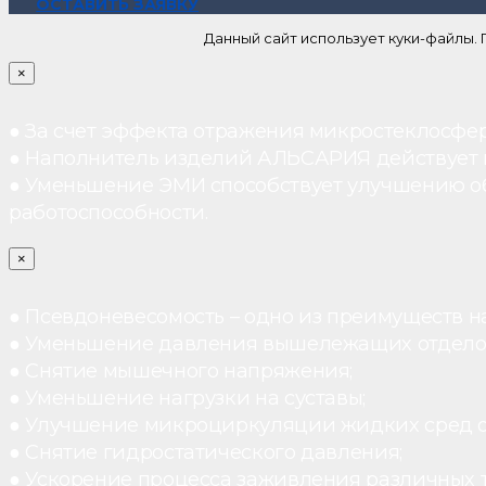
ОСТАВИТЬ ЗАЯВКУ
Данный сайт использует куки-файлы.
×
● За счет эффекта отражения микростеклосфе
● Наполнитель изделий АЛЬСАРИЯ действует ка
● Уменьшение ЭМИ способствует улучшению о
работоспособности.
×
● Псевдоневесомость – одно из преимуществ н
● Уменьшение давления вышележащих отдело
● Снятие мышечного напряжения;
● Уменьшение нагрузки на суставы;
● Улучшение микроциркуляции жидких сред 
● Снятие гидростатического давления;
● Ускорение процесса заживления различных 