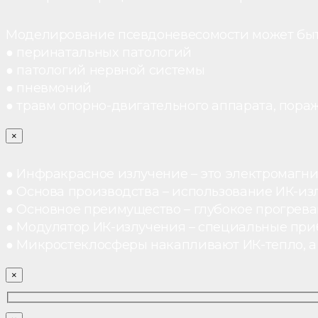
Моделирование псевдоневесомости может быт
● перинатальных патологий
● патологий нервной системы
● пневмоний
● травм опорно-двигательного аппарата, пораж
×
● Инфракрасное излучение – это электромагнит
● Основа производства – использование ИК-из
● Основное преимущество – глубокое прогреван
● Модулятор ИК-излучения – специальные при
● Микростеклосферы накапливают ИК-тепло, а 
×