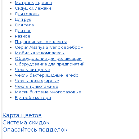
Матрасы, одеяла
Сидушки, лежаки
Для головы
Для рук
Для тела
Для ног
Разное
Подарочные комплекты
Серия Alsariya Silver с серебром
Мобильные комплексы
Оборудование для релаксации
Оборудование для предприятий
Чехлы ситцевые
Чехлы бактерицидные Teredo
Чехлы полиэфирные
Чехлы трикотажные
Маски бытовые многоразовые
В утробе матери
Карта цветов
Система скидок
Опасайтесь подделок!