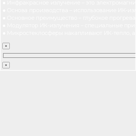
● Инфракрасное излучение – это электромагнит
● Основа производства – использование ИК-из
● Основное преимущество – глубокое прогреван
● Модулятор ИК-излучения – специальные при
● Микростеклосферы накапливают ИК-тепло, а 
×
×