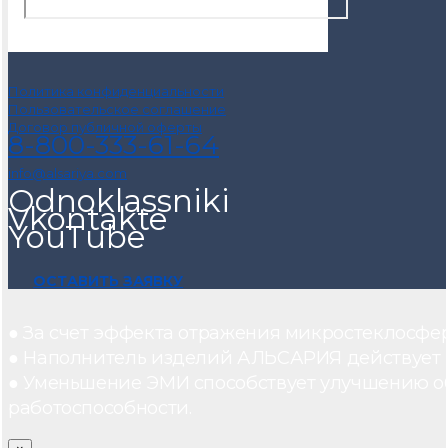
Политика конфиденциальности
Пользовательское соглашение
Договор публичной оферты
8-800-333-61-64
info@alsariya.com
Odnoklassniki
Vkontakte
YouTube
ОСТАВИТЬ ЗАЯВКУ
● За счет эффекта отражения микростеклосфе
● Наполнитель изделий АЛЬСАРИЯ действует ка
● Уменьшение ЭМИ способствует улучшению о
работоспособности.