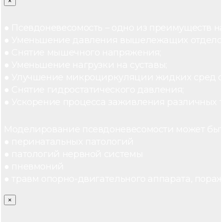
×
● Псевдоневесомость – одно из преимуществ н
● Уменьшение давления вышележащих отдело
● Снятие мышечного напряжения;
● Уменьшение нагрузки на суставы;
● Улучшение микроциркуляции жидких сред 
● Снятие гидростатического давления;
● Ускорение процесса заживления различных 
Моделирование псевдоневесомости может быт
● перинатальных патологий
● патологий нервной системы
● пневмоний
● травм опорно-двигательного аппарата, пораж
×