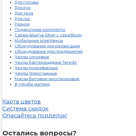
Для головы
Для рук
Для тела
Для ног
Разное
Подарочные комплекты
Серия Alsariya Silver с серебром
Мобильные комплексы
Оборудование для релаксации
Оборудование для предприятий
Чехлы ситцевые
Чехлы бактерицидные Teredo
Чехлы полиэфирные
Чехлы трикотажные
Маски бытовые многоразовые
В утробе матери
Карта цветов
Система скидок
Опасайтесь подделок!
Остались вопросы?