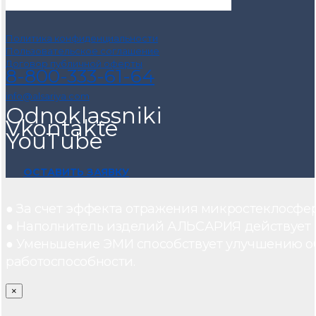
Политика конфиденциальности
Пользовательское соглашение
Договор публичной оферты
8-800-333-61-64
info@alsariya.com
Odnoklassniki
Vkontakte
YouTube
ОСТАВИТЬ ЗАЯВКУ
● За счет эффекта отражения микростеклосфе
● Наполнитель изделий АЛЬСАРИЯ действует ка
● Уменьшение ЭМИ способствует улучшению о
работоспособности.
×