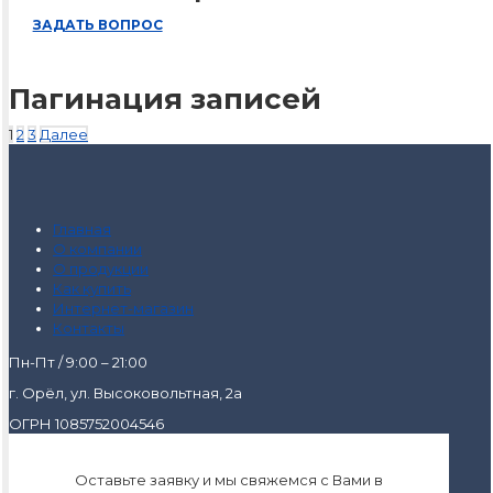
ЗАДАТЬ ВОПРОС
Пагинация записей
1
2
3
Далее
Главная
О компании
О продукции
Как купить
Интернет-магазин
Контакты
Пн-Пт / 9:00 – 21:00
г. Орёл, ул. Высоковольтная, 2а
ОГРН 1085752004546
Оставьте заявку и мы свяжемся с Вами в