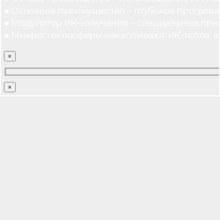
● Основное преимущество – глубокое прогреван
● Модулятор ИК-излучения – специальные при
● Микростеклосферы накапливают ИК-тепло, а 
×
×