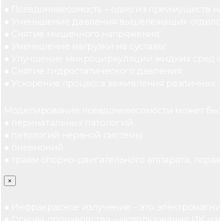
● Псевдоневесомость – одно из преимуществ н
● Уменьшение давления вышележащих отдело
● Снятие мышечного напряжения;
● Уменьшение нагрузки на суставы;
● Улучшение микроциркуляции жидких сред 
● Снятие гидростатического давления;
● Ускорение процесса заживления различных 
Моделирование псевдоневесомости может быт
● перинатальных патологий
● патологий нервной системы
● пневмоний
● травм опорно-двигательного аппарата, пораж
×
● Инфракрасное излучение – это электромагнит
● Основа производства – использование ИК-из