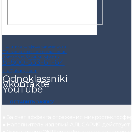
Политика конфиденциальности
Пользовательское соглашение
Договор публичной оферты
8-800-333-61-64
info@alsariya.com
Odnoklassniki
Vkontakte
YouTube
ОСТАВИТЬ ЗАЯВКУ
● За счет эффекта отражения микростеклосфе
● Наполнитель изделий АЛЬСАРИЯ действует ка
● Уменьшение ЭМИ способствует улучшению о