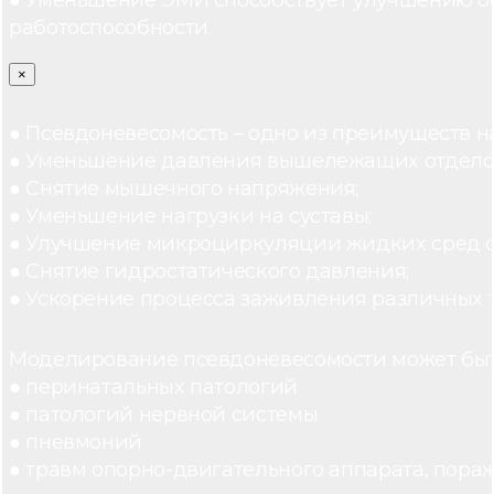
работоспособности.
×
● Псевдоневесомость – одно из преимуществ н
● Уменьшение давления вышележащих отдело
● Снятие мышечного напряжения;
● Уменьшение нагрузки на суставы;
● Улучшение микроциркуляции жидких сред 
● Снятие гидростатического давления;
● Ускорение процесса заживления различных 
Моделирование псевдоневесомости может быт
● перинатальных патологий
● патологий нервной системы
● пневмоний
● травм опорно-двигательного аппарата, пораж