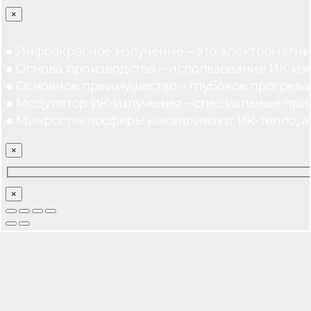
×
● Инфракрасное излучение – это электромагнит
● Основа производства – использование ИК-из
● Основное преимущество – глубокое прогреван
● Модулятор ИК-излучения – специальные при
● Микростеклосферы накапливают ИК-тепло, а 
×
×