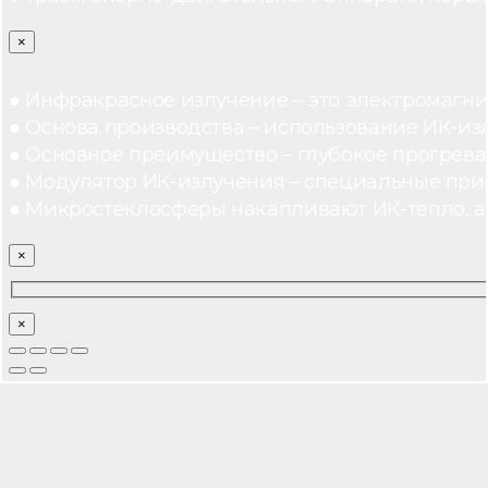
×
● Инфракрасное излучение – это электромагнит
● Основа производства – использование ИК-из
● Основное преимущество – глубокое прогреван
● Модулятор ИК-излучения – специальные при
● Микростеклосферы накапливают ИК-тепло, а 
×
×