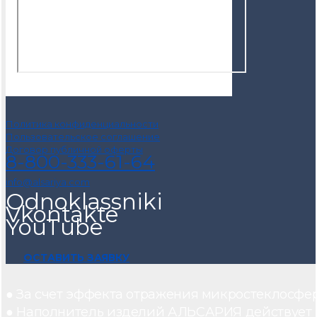
Политика конфиденциальности
Пользовательское соглашение
Договор публичной оферты
8-800-333-61-64
info@alsariya.com
Odnoklassniki
Vkontakte
YouTube
ОСТАВИТЬ ЗАЯВКУ
● За счет эффекта отражения микростеклосфе
● Наполнитель изделий АЛЬСАРИЯ действует ка