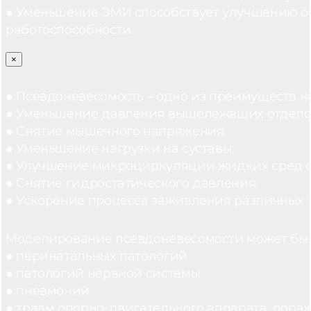
● Уменьшение ЭМИ способствует улучшению о
работоспособности.
×
● Псевдоневесомость – одно из преимуществ н
● Уменьшение давления вышележащих отдело
● Снятие мышечного напряжения;
● Уменьшение нагрузки на суставы;
● Улучшение микроциркуляции жидких сред 
● Снятие гидростатического давления;
● Ускорение процесса заживления различных 
Моделирование псевдоневесомости может быт
● перинатальных патологий
● патологий нервной системы
● пневмоний
● травм опорно-двигательного аппарата, пораж