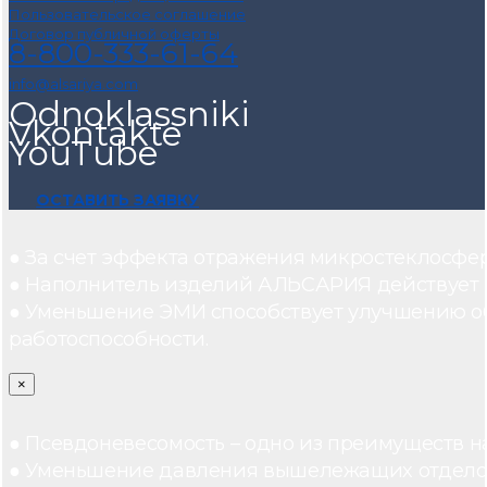
Пользовательское соглашение
Договор публичной оферты
8-800-333-61-64
info@alsariya.com
Odnoklassniki
Vkontakte
YouTube
ОСТАВИТЬ ЗАЯВКУ
● За счет эффекта отражения микростеклосфе
● Наполнитель изделий АЛЬСАРИЯ действует ка
● Уменьшение ЭМИ способствует улучшению о
работоспособности.
×
● Псевдоневесомость – одно из преимуществ н
● Уменьшение давления вышележащих отдело