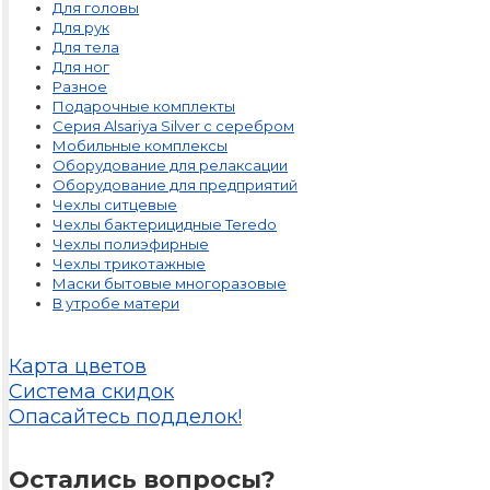
Для головы
Для рук
Для тела
Для ног
Разное
Подарочные комплекты
Серия Alsariya Silver с серебром
Мобильные комплексы
Оборудование для релаксации
Оборудование для предприятий
Чехлы ситцевые
Чехлы бактерицидные Teredo
Чехлы полиэфирные
Чехлы трикотажные
Маски бытовые многоразовые
В утробе матери
Карта цветов
Система скидок
Опасайтесь подделок!
Остались вопросы?