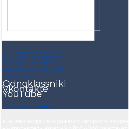
Политика конфиденциальности
Пользовательское соглашение
Договор публичной оферты
8-800-333-61-64
info@alsariya.com
Odnoklassniki
Vkontakte
YouTube
ОСТАВИТЬ ЗАЯВКУ
● За счет эффекта отражения микростеклосфе
● Наполнитель изделий АЛЬСАРИЯ действует ка