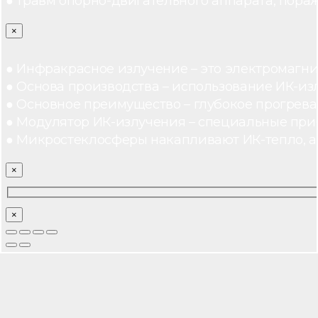
● травм опорно-двигательного аппарата, пораж
×
● Инфракрасное излучение – это электромагнит
● Основа производства – использование ИК-из
● Основное преимущество – глубокое прогреван
● Модулятор ИК-излучения – специальные при
● Микростеклосферы накапливают ИК-тепло, а 
×
×