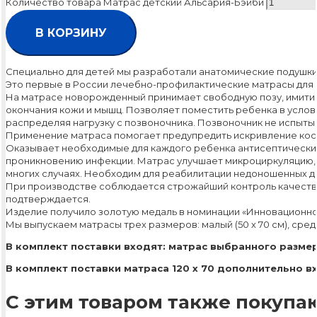
Количество товара Матрас детский Альсария-Бэйби
В КОРЗИНУ
Специально для детей мы разработали анатомические подушки «Аль
Это первые в России лечебно-профилактические матрасы для 
На матрасе новорожденный принимает свободную позу, имитир
окончания кожи и мышц. Позволяет поместить ребенка в услов
распределяя нагрузку с позвоночника. Позвоночник не испыты
Применение матраса помогает предупредить искривление кост
Оказывает необходимые для каждого ребенка антисептический
проникновению инфекции. Матрас улучшает микроциркуляцию, 
многих случаях. Необходим для реабилитации недоношенных де
При производстве соблюдается строжайший контроль качеств
подтверждается.
Изделие получило золотую медаль в номинации «Инновационное
Мы выпускаем матрасы трех размеров: малый (50 х 70 см), средни
В комплект поставки входят: матрас выбранного размер
В комплект поставки матраса 120 х 70 дополнительно в
С этим товаром также покупаю