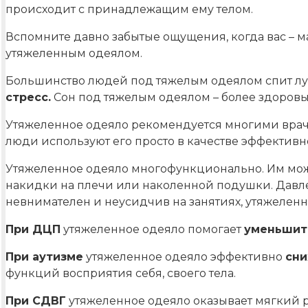
происходит с принадлежащим ему телом.
Вспомните давно забытые ощущения, когда вас – м
утяжеленным одеялом.
Большинство людей под тяжелым одеялом спит лу
стресс.
Сон под тяжелым одеялом – более здоровы
Утяжеленное одеяло рекомендуется многими вра
люди используют его просто в качестве эффектив
Утяжеленное одеяло многофункционально. Им можн
накидки на плечи или наколенной подушки. Давлен
невнимателен и неусидчив на занятиях, утяжелен
При ДЦП
утяжеленное одеяло помогает
уменьшит
При аутизме
утяжеленное одеяло эффективно
сни
функций восприятия себя, своего тела.
При СДВГ
утяжеленное одеяло оказывает мягкий