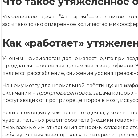
Что такое утяжелённое 
Утяжеленное одеяло “Альсария” — это сшитое по с
засыпано точно отмеренное количество микросфер
Как «работает» утяжеле
Ученым – физиологам давно известно, что при воз
продукция серотонина, допамина и эндорфинов. Э
является расслабление, снижение уровня тревожно
Нашему мозгу для нормальной работы нужна
инфо
окончаний –
проприорецепторов
, задача которых 
поступающих от проприорецепторов в мозг, искус
Если с помощью утяжеленного одеяла, утяжеленн
чувствительных рецепторов тела (медики говорят –
вызываемые им отклонения от нормы сглаживаютс
себя, аутист начинает проявлять интерес к происхо