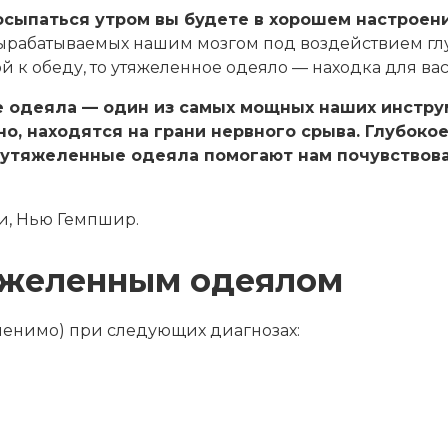
осыпаться утром вы будете в хорошем настроен
ырабатываемых нашим мозгом под воздействием глу
й к обеду, то утяжеленное одеяло — находка для вас
е одеяла — один из самых мощных наших инстр
о, находятся на грани нервного срыва. Глубоко
 утяжеленные одеяла помогают нам почувствова
и, Нью Гемпшир.
тяжеленным одеялом
аменимо) при следующих диагнозах:
а