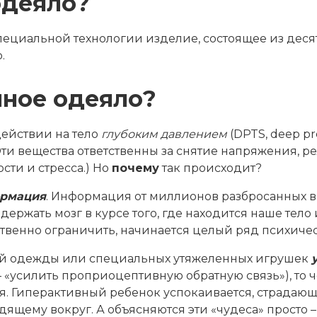
одеяло?
пециальной технологии изделие, состоящее из деся
.
нное одеяло?
действии на тело
глубоким давлением
(DPTS, deep pr
ти вещества ответственны за снятие напряжения, р
сти и стресса.) Но
почему
так происходит?
рмация
. Информация от миллионов разбросанных в
– держать мозг в курсе того, где находится наше тело
ственно ограничить, начинается целый ряд психич
ой одежды или специальных утяжеленных игрушек
 «усилить проприоцептивную обратную связь»), то ч
я. Гиперактивный ребенок успокаивается, страдаю
дящему вокруг. А объясняются эти «чудеса» просто –