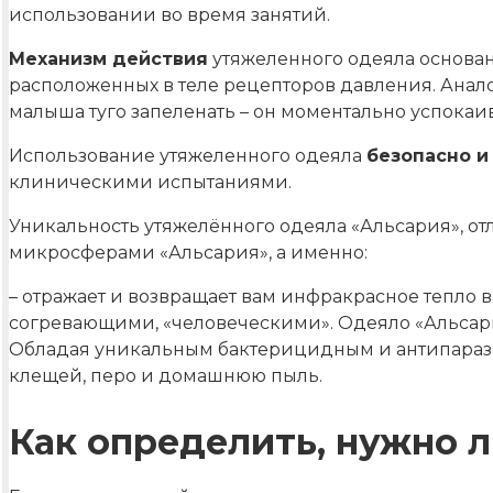
использовании во время занятий.
Механизм действия
утяжеленного одеяла основа
расположенных в теле рецепторов давления. Анал
малыша туго запеленать – он моментально успокаива
Использование утяжеленного одеяла
безопасно и
клиническими испытаниями.
Уникальность утяжелённого одеяла «Альсария», отл
микросферами «Альсария», а именно:
– отражает и возвращает вам инфракрасное тепло ваш
согревающими, «человеческими». Одеяло «Альсари
Обладая уникальным бактерицидным и антипарази
клещей, перо и домашнюю пыль.
Как определить, нужно 