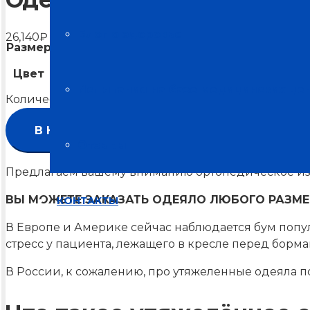
Блог о здоровье
26,140
₽
–
48,400
₽
Диапазон цен: 26,140₽ – 48,400₽
Размер
Цвет
Очистить
Испытания на базе медицинских це
Количество товара Одеяло утяжеленное (Т)
В КОРЗИНУ
Отзывы
Предлагаем вашему вниманию ортопедическое изд
ВЫ МОЖЕТЕ ЗАКАЗАТЬ ОДЕЯЛО ЛЮБОГО РАЗМЕРА
КОНТАКТЫ
В Европе и Америке сейчас наблюдается бум попу
стресс у пациента, лежащего в кресле перед борм
В России, к сожалению, про утяжеленные одеяла п