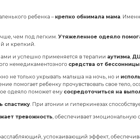
аленького ребенка –
крепко обнимала мама
. Имен
чше, чем под легким.
Утяжеленное одеяло помога
й и крепкий.
чами и успешно применяется в терапии
аутизма
,
Д
ного немедикаментозного
средства от бессонницы
о не только укрывать малыша на ночь, но и
испол
ие помогает ребенку прочувствовать свое тело, осо
ное одеяло поможет ему
сосредоточиться на выпо
ь спастику
. При атонии и гиперкинезах способству
жает тревожность
, обеспечивает эмоциональную с
 расслабляющий, успокаивающий эффект, обеспечи