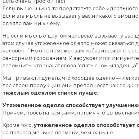
Есть очень простой тест.
Если вы женщина, то представьте себе идеального 
Если эта мысль не вызывает у вас никакого эмоцио
одеяло вам ни к чему.
Но если мысль о другом человеке вызывает у вас 
этом случае утяжеленное одеяло может оказаться д
человек…” Но оно поможет вам избавиться от стре
сенсорным голоданием. У вас укрепится иммунитет
вспомнить, что значат слова “спать сном младенца”
Мы привыкли думать, что хорошее одеяло — легкое
вес своей продукции они преподносят как ее
дост
тяжелым одеялом спится лучше
.
Утяжеленное одеяло способствует улучшению 
Причем, просыпаться сами, потому что вы выспалис
Кроме того,
утяжеленное одеяло способствует 
на полчаса меньше времени, чем раньше