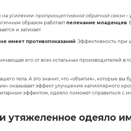
н на усилении
проприоцептивной обратной связи
– 
огичным образом работает
пеленание младенцев
.
ется и затихает.
 не имеет противопоказаний
. Эффективность при
ичающая его от всех остальных производителей в том
его тела. А это значит, что «объятия», которые вы б
я» оказывает эффект улучшения капиллярного кров
тарным эффектом, одеяло поможет справиться с и
ли утяжеленное одеяло и