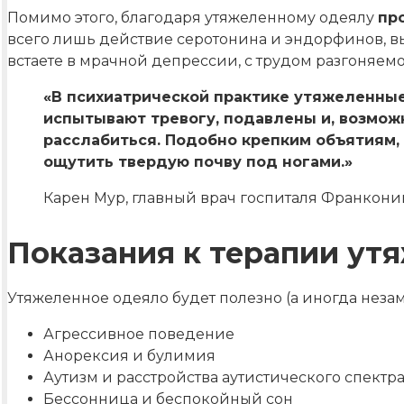
Помимо этого, благодаря утяжеленному одеялу
пр
всего лишь действие серотонина и эндорфинов, в
встаете в мрачной депрессии, с трудом разгоняемо
«В психиатрической практике утяжеленны
испытывают тревогу, подавлены и, возможн
расслабиться. Подобно крепким объятиям,
ощутить твердую почву под ногами.»
Карен Мур, главный врач госпиталя Франкони
Показания к терапии у
Утяжеленное одеяло будет полезно (а иногда нез
Агрессивное поведение
Анорексия и булимия
Аутизм и расстройства аутистического спектр
Бессонница и беспокойный сон