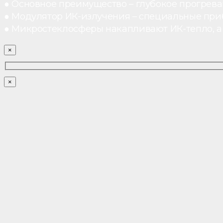
● Основное преимущество – глубокое прогреван
● Модулятор ИК-излучения – специальные при
● Микростеклосферы накапливают ИК-тепло, а 
×
×