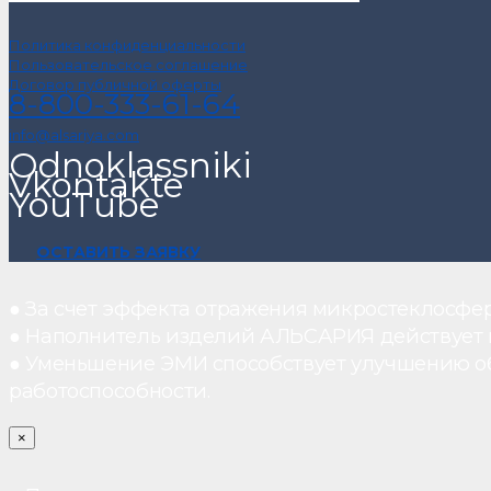
Политика конфиденциальности
Пользовательское соглашение
Договор публичной оферты
8-800-333-61-64
info@alsariya.com
Odnoklassniki
Vkontakte
YouTube
ОСТАВИТЬ ЗАЯВКУ
● За счет эффекта отражения микростеклосфе
● Наполнитель изделий АЛЬСАРИЯ действует ка
● Уменьшение ЭМИ способствует улучшению о
работоспособности.
×