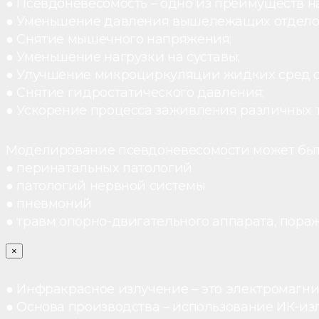
● Псевдоневесомость – одно из преимуществ н
● Уменьшение давления вышележащих отдело
● Снятие мышечного напряжения;
● Уменьшение нагрузки на суставы;
● Улучшение микроциркуляции жидких сред 
● Снятие гидростатического давления;
● Ускорение процесса заживления различных 
Моделирование псевдоневесомости может быт
● перинатальных патологий
● патологий нервной системы
● пневмоний
● травм опорно-двигательного аппарата, пораж
×
● Инфракрасное излучение – это электромагнит
● Основа производства – использование ИК-из