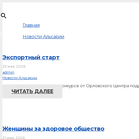
×
Главная
Товар
добавлен в корзину
Новости Альсарии
Экспортный старт
25 мая, 2026
admin
Новости Альсарии
Альсария заняла 1 место в конкурсе от Орловского Центра под
ЧИТАТЬ ДАЛЕЕ
Женщины за здоровое общество
21 мая, 2026