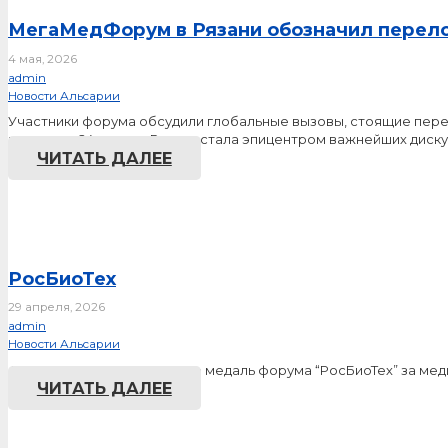
МегаМедФорум в Рязани обозначил перел
4 мая, 2026
admin
Новости Альсарии
Участники форума обсудили глобальные вызовы, стоящие пере
медицине 24 апреля Рязань стала эпицентром важнейших диск
ЧИТАТЬ ДАЛЕЕ
РосБиоТех
29 апреля, 2026
admin
Новости Альсарии
Альсария получила золотую медаль форума “РосБиоТех” за ме
ЧИТАТЬ ДАЛЕЕ