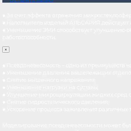
ОСТАВИТЬ ЗАЯВКУ
● За счет эффекта отражения микростеклосфе
● Наполнитель изделий АЛЬСАРИЯ действует ка
● Уменьшение ЭМИ способствует улучшению о
работоспособности.
×
● Псевдоневесомость – одно из преимуществ н
● Уменьшение давления вышележащих отдело
● Снятие мышечного напряжения;
● Уменьшение нагрузки на суставы;
● Улучшение микроциркуляции жидких сред 
● Снятие гидростатического давления;
● Ускорение процесса заживления различных 
Моделирование псевдоневесомости может быт