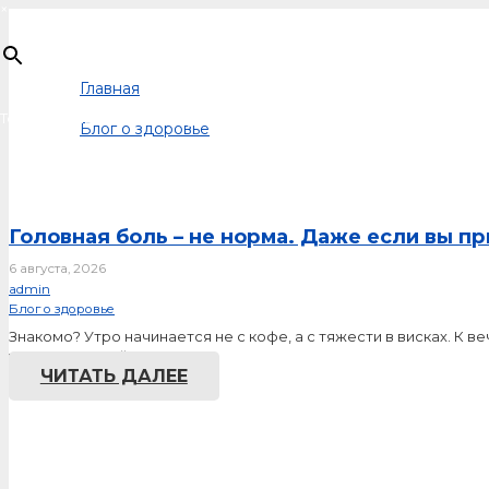
×
Главная
Товар
добавлен в корзину
Блог о здоровье
Головная боль – не норма. Даже если вы п
6 августа, 2026
admin
Блог о здоровье
Знакомо? Утро начинается не с кофе, а с тяжести в висках. К в
усталость, пройдет само».…
ЧИТАТЬ ДАЛЕЕ