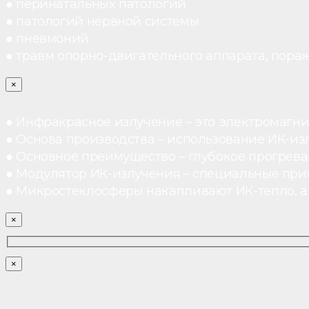
● перинатальных патологий
● патологий нервной системы
● пневмоний
● травм опорно-двигательного аппарата, пораж
×
● Инфракрасное излучение – это электромагнит
● Основа производства – использование ИК-из
● Основное преимущество – глубокое прогреван
● Модулятор ИК-излучения – специальные при
● Микростеклосферы накапливают ИК-тепло, а 
×
×