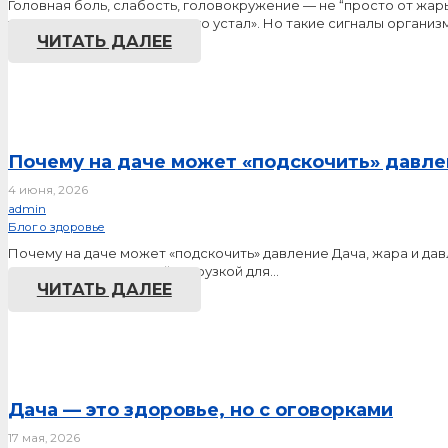
Головная боль, слабость, головокружение — не “просто от жа
тяжесть», «Наверное, просто устал». Но такие сигналы организ
ЧИТАТЬ ДАЛЕЕ
Почему на даче может «подскочить» давл
4 июня, 2026
admin
Блог о здоровье
Почему на даче может «подскочить» давление Дача, жара и дав
может стать серьезной нагрузкой для…
ЧИТАТЬ ДАЛЕЕ
Дача — это здоровье, но с оговорками
17 мая, 2026