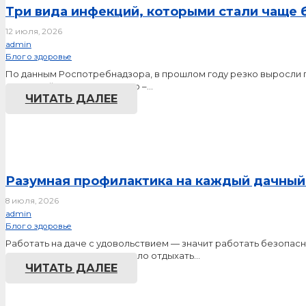
Три вида инфекций, которыми стали чаще 
12 июля, 2026
admin
Блог о здоровье
По данным Роспотребнадзора, в прошлом году резко выросли п
краснухой – в 5,6 раза, корью –…
ЧИТАТЬ ДАЛЕЕ
Разумная профилактика на каждый дачный
8 июля, 2026
admin
Блог о здоровье
Работать на даче с удовольствием — значит работать безопасн
находиться под солнцем, мало отдыхать…
ЧИТАТЬ ДАЛЕЕ