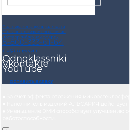
Политика конфиденциальности
Пользовательское соглашение
Договор публичной оферты
8-800-333-61-64
info@alsariya.com
Odnoklassniki
Vkontakte
YouTube
ОСТАВИТЬ ЗАЯВКУ
● За счет эффекта отражения микростеклосфе
● Наполнитель изделий АЛЬСАРИЯ действует ка
● Уменьшение ЭМИ способствует улучшению о
работоспособности.