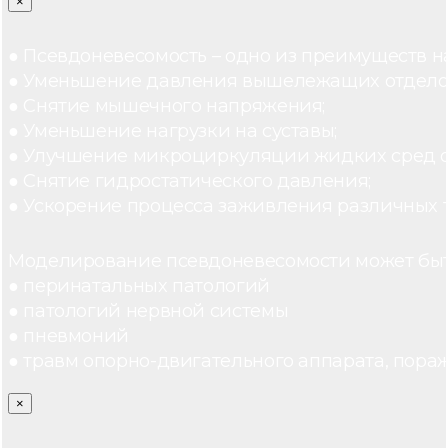
×
● Псевдоневесомость – одно из преимуществ н
● Уменьшение давления вышележащих отдело
● Снятие мышечного напряжения;
● Уменьшение нагрузки на суставы;
● Улучшение микроциркуляции жидких сред 
● Снятие гидростатического давления;
● Ускорение процесса заживления различных 
Моделирование псевдоневесомости может быт
● перинатальных патологий
● патологий нервной системы
● пневмоний
● травм опорно-двигательного аппарата, пораж
×