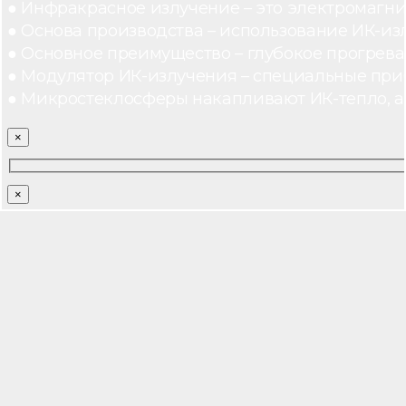
● Инфракрасное излучение – это электромагнит
● Основа производства – использование ИК-из
● Основное преимущество – глубокое прогреван
● Модулятор ИК-излучения – специальные при
● Микростеклосферы накапливают ИК-тепло, а 
×
×