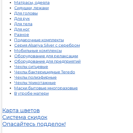
Матрасы, одеяла
Сидушки, лежаки
Для головы
Для рук
Для тела
Для ног
Разное
Подарочные комплекты
Серия Alsariya Silver с серебром
Мобильные комплексы
Оборудование для релаксации
Оборудование для предприятий
Чехлы ситцевые
Чехлы бактерицидные Teredo
Чехлы полиэфирные
Чехлы трикотажные
Маски бытовые многоразовые
В утробе матери
Карта цветов
Система скидок
Опасайтесь подделок!