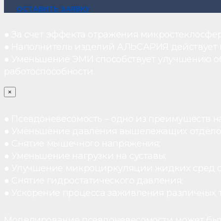
ОСТАВИТЬ ЗАЯВКУ
● За счет эффекта отражения микростеклосфе
● Наполнитель изделий АЛЬСАРИЯ действует ка
● Уменьшение ЭМИ способствует улучшению о
работоспособности.
×
● Псевдоневесомость – одно из преимуществ н
● Уменьшение давления вышележащих отдело
● Снятие мышечного напряжения;
● Уменьшение нагрузки на суставы;
● Улучшение микроциркуляции жидких сред 
● Снятие гидростатического давления;
● Ускорение процесса заживления различных 
Моделирование псевдоневесомости может быт