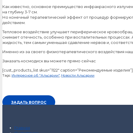
Как известно, основное преимущество инфракрасного излучени
на глубину 3-7 см.
Но конечный терапевтический эффект от процедур формируют н
действием.
Тепловое воздействие улучшает периферическое кровообраще
снимает отечность, особенно при воспалительных процессах. 
жидкость, тем самым уменьшая сдавление нервов и, соответст
Именно из-за своего физиотерапевтического воздействия наш
Заказать космодиск вы можете прямо сейчас
[cust_products_list skus=”1122″ caption=”Рекомендуемые изделия”]
Tags:
Интересное об "Альсарии"
,
Новости Альсарии
ЗАДАТЬ ВОПРОС
Главная
О компании