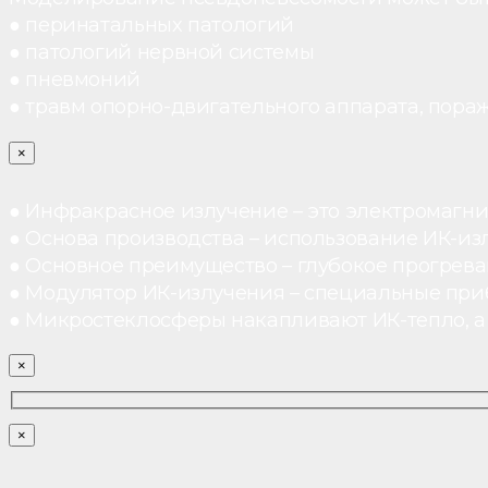
● перинатальных патологий
● патологий нервной системы
● пневмоний
● травм опорно-двигательного аппарата, пораж
×
● Инфракрасное излучение – это электромагнит
● Основа производства – использование ИК-из
● Основное преимущество – глубокое прогреван
● Модулятор ИК-излучения – специальные при
● Микростеклосферы накапливают ИК-тепло, а 
×
×