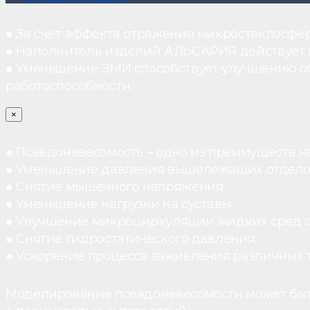
● За счет эффекта отражения микростеклосфе
● Наполнитель изделий АЛЬСАРИЯ действует ка
● Уменьшение ЭМИ способствует улучшению о
работоспособности.
×
● Псевдоневесомость – одно из преимуществ н
● Уменьшение давления вышележащих отдело
● Снятие мышечного напряжения;
● Уменьшение нагрузки на суставы;
● Улучшение микроциркуляции жидких сред 
● Снятие гидростатического давления;
● Ускорение процесса заживления различных 
Моделирование псевдоневесомости может быт