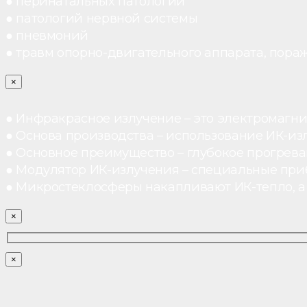
● перинатальных патологий
● патологий нервной системы
● пневмоний
● травм опорно-двигательного аппарата, пораж
×
● Инфракрасное излучение – это электромагнит
● Основа производства – использование ИК-из
● Основное преимущество – глубокое прогреван
● Модулятор ИК-излучения – специальные при
● Микростеклосферы накапливают ИК-тепло, а 
×
×