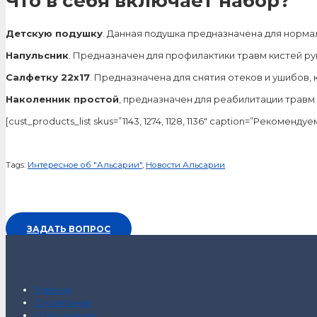
Что в себя включает набор?
Детскую подушку
. Данная подушка предназначена для норма
Напульсник
. Предназначен для профилактики травм кистей ру
Салфетку 22х17
. Предназначена для снятия отеков и ушибов,
Наколенник простой
, предназначен для реабилитации травм 
[cust_products_list skus=”1143, 1274, 1128, 1136″ caption=”Рекоменд
Tags:
Интересное об "Альсарии"
,
Новости Альсарии
ЗАДАТЬ ВОПРОС
Главная
О компании
О продукции