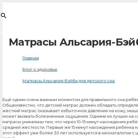
×
Товар
добавлен в корзину
Матрасы Альсария-Бэйб
Главная
Блог о здоровье
Матрасы Альсария-Бэйби для детского сна
Ещё одним очень важным моментом для правильного сна ребёнк
Общеизвестно, что детский матрас должен обладать определён
жёсткий матрас оказывает избыточное давление на кожу, мышцы
может вызвать болезненные ощущения. Одними из лучших на с
матрасы уникальны тем, что через 10-15 минут нахождения ре
средней жёсткости. Первые же 15 минут нахождения ребёнка н
этот эффект уже более 30 лет используется в неонаталогии с