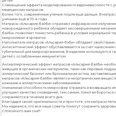
детей.
Совмещение эффекта моделирования псевдоневесомости с ун
медицинских матрасов.
Более того, современные учёные пошли ещё дальше. В матрас
учёными ещё в 70-е годы.
Матрасы «Альсария-бэйби» отражают инфракрасное излучение 
новорожденного ребёнка обладает несовершенными механизмам
бэйби» позволяет поместить ребёнка в условия нормальной т
микроклимат в кроватке.
Наполнитель матрасов «Альсария-бэби» обладает свойствами,
Антисептический эффект обуславливается за счёт нанесения 
губительной для микроорганизмов. В изделиях используются т
детей с ослабленным иммунитетом.
Антиаллергический эффект матрасов «Альсария-бэйби» необхо
живущие в органических материалах, таких как перовые подуш
аллергический бронхит или бронхиальная астма, заставляющие
матрасов «Альсария-бэйби» является неорганическим веществ
кожными и аллергическими заболеваниями.
Уникальная способность микросфер отражать и возвращать импу
улучшает качество сновидений, тем самым, помогая бороться 
сохраняются в течение всего дня.
Благодаря своей оригинальности и простоте, эти матрасы лег
Мы надеемся, что все наши советы помогут сохранить здоровье 
Спокойного вам сна!!!