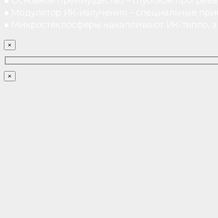
● Основное преимущество – глубокое прогреван
● Модулятор ИК-излучения – специальные при
● Микростеклосферы накапливают ИК-тепло, а 
×
×