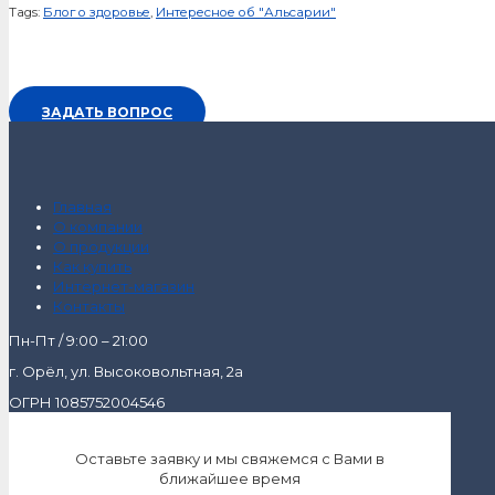
Tags:
Блог о здоровье
,
Интересное об "Альсарии"
ЗАДАТЬ ВОПРОС
Главная
О компании
О продукции
Как купить
Интернет-магазин
Контакты
Пн-Пт / 9:00 – 21:00
г. Орёл, ул. Высоковольтная, 2а
ОГРН 1085752004546
Оставьте заявку и мы свяжемся с Вами в
ближайшее время