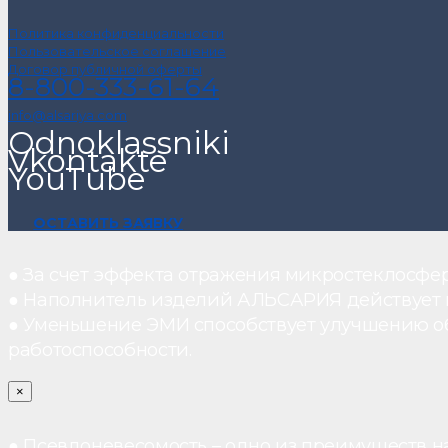
Политика конфиденциальности
Пользовательское соглашение
Договор публичной оферты
8-800-333-61-64
info@alsariya.com
Odnoklassniki
Vkontakte
YouTube
ОСТАВИТЬ ЗАЯВКУ
● За счет эффекта отражения микростеклосфе
● Наполнитель изделий АЛЬСАРИЯ действует ка
● Уменьшение ЭМИ способствует улучшению о
работоспособности.
×
● Псевдоневесомость – одно из преимуществ н