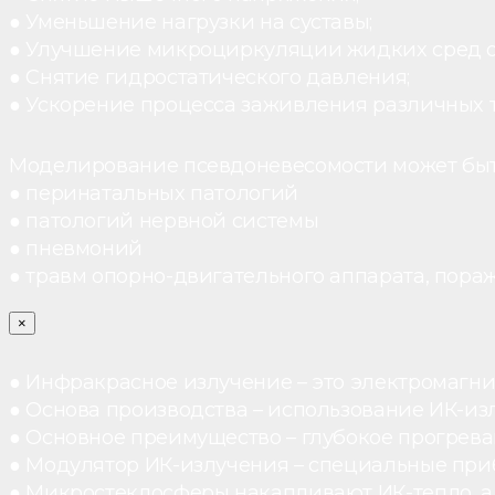
● Уменьшение нагрузки на суставы;
● Улучшение микроциркуляции жидких сред 
● Снятие гидростатического давления;
● Ускорение процесса заживления различных 
Моделирование псевдоневесомости может быт
● перинатальных патологий
● патологий нервной системы
● пневмоний
● травм опорно-двигательного аппарата, пораж
×
● Инфракрасное излучение – это электромагнит
● Основа производства – использование ИК-из
● Основное преимущество – глубокое прогреван
● Модулятор ИК-излучения – специальные при
● Микростеклосферы накапливают ИК-тепло, а 