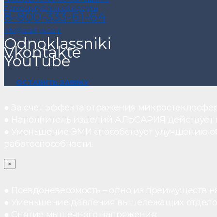
Договор публичной оферты
8-800-333-61-64
info@alsariya.com
Odnoklassniki
Vkontakte
YouTube
ОСТАВИТЬ ЗАЯВКУ
● За счет эффекта отражения микростеклосфе
● Наполнитель изделий АЛЬСАРИЯ действует ка
● Уменьшение ЭМИ способствует улучшению о
работоспособности.
×
● Псевдоневесомость – одно из преимуществ н
● Уменьшение давления вышележащих отдело
● Снятие мышечного напряжения;