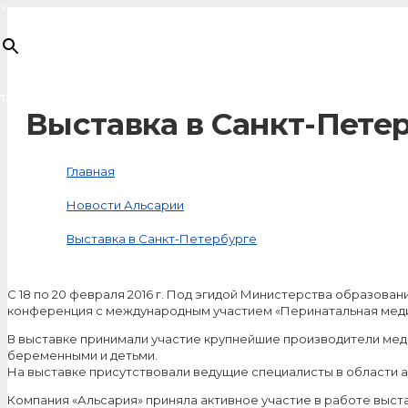
×
Товар
добавлен в корзину
Выставка в Санкт-Пете
Главная
Новости Альсарии
Выставка в Санкт-Петербурге
С 18 по 20 февраля 2016 г. Под эгидой Министерства образова
конференция с международным участием «Перинатальная медиц
В выставке принимали участие крупнейшие производители меди
беременными и детьми.
На выставке присутствовали ведущие специалисты в области ак
Компания «Альсария» приняла активное участие в работе выст