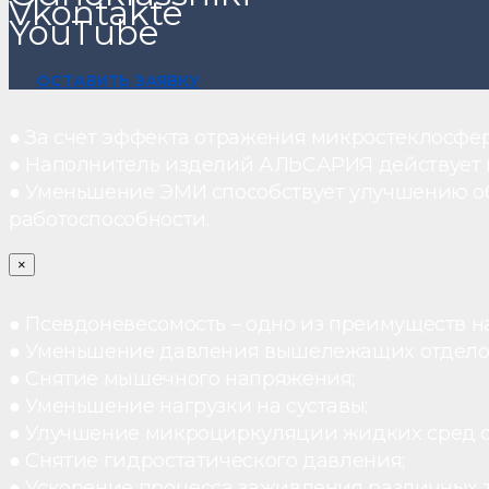
Vkontakte
YouTube
ОСТАВИТЬ ЗАЯВКУ
● За счет эффекта отражения микростеклосфе
● Наполнитель изделий АЛЬСАРИЯ действует ка
● Уменьшение ЭМИ способствует улучшению о
работоспособности.
×
● Псевдоневесомость – одно из преимуществ н
● Уменьшение давления вышележащих отдело
● Снятие мышечного напряжения;
● Уменьшение нагрузки на суставы;
● Улучшение микроциркуляции жидких сред 
● Снятие гидростатического давления;
● Ускорение процесса заживления различных 