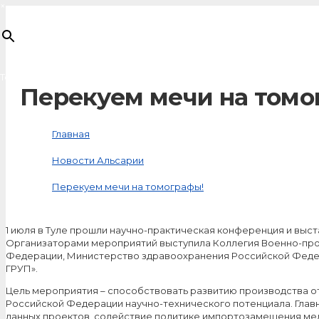
×
Товар
добавлен в корзину
Перекуем мечи на томо
Главная
Новости Альсарии
Перекуем мечи на томографы!
1 июля в Туле прошли научно-практическая конференция и вы
Организаторами мероприятий выступила Коллегия Военно-пр
Федерации, Министерство здравоохранения Российской Федера
ГРУП».
Цель мероприятия – способствовать развитию производства 
Российской Федерации научно-технического потенциала. Главн
данных проектов, содействие политике импортозамещения ме