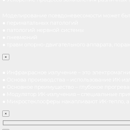
Моделирование псевдоневесомости может быт
● перинатальных патологий
● патологий нервной системы
● пневмоний
● травм опорно-двигательного аппарата, пораж
×
● Инфракрасное излучение – это электромагнит
● Основа производства – использование ИК-из
● Основное преимущество – глубокое прогреван
● Модулятор ИК-излучения – специальные при
● Микростеклосферы накапливают ИК-тепло, а 
×