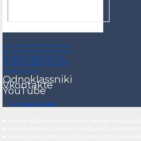
Политика конфиденциальности
Пользовательское соглашение
Договор публичной оферты
8-800-333-61-64
info@alsariya.com
Odnoklassniki
Vkontakte
YouTube
ОСТАВИТЬ ЗАЯВКУ
● За счет эффекта отражения микростеклосфе
● Наполнитель изделий АЛЬСАРИЯ действует ка
● Уменьшение ЭМИ способствует улучшению о