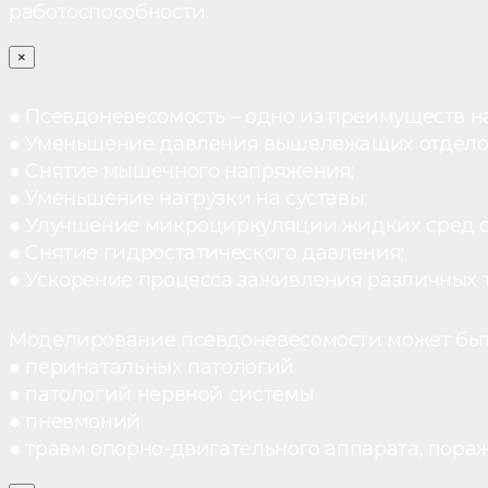
работоспособности.
×
● Псевдоневесомость – одно из преимуществ н
● Уменьшение давления вышележащих отдело
● Снятие мышечного напряжения;
● Уменьшение нагрузки на суставы;
● Улучшение микроциркуляции жидких сред 
● Снятие гидростатического давления;
● Ускорение процесса заживления различных 
Моделирование псевдоневесомости может быт
● перинатальных патологий
● патологий нервной системы
● пневмоний
● травм опорно-двигательного аппарата, пораж