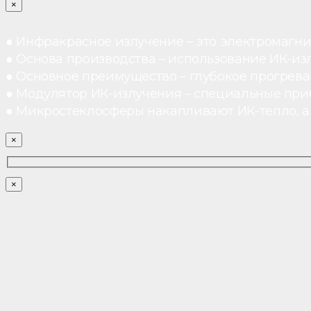
×
● Инфракрасное излучение – это электромагнит
● Основа производства – использование ИК-из
● Основное преимущество – глубокое прогреван
● Модулятор ИК-излучения – специальные при
● Микростеклосферы накапливают ИК-тепло, а 
×
×