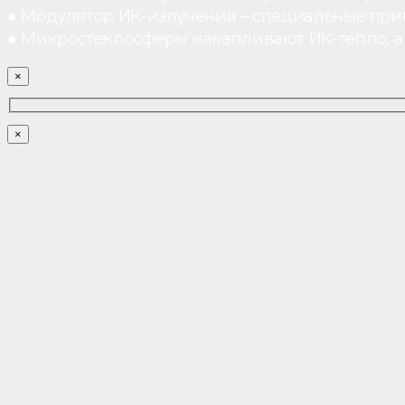
● Модулятор ИК-излучения – специальные при
● Микростеклосферы накапливают ИК-тепло, а 
×
×