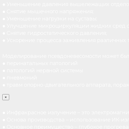
● Уменьшение давления вышележащих отдело
● Снятие мышечного напряжения;
● Уменьшение нагрузки на суставы;
● Улучшение микроциркуляции жидких сред 
● Снятие гидростатического давления;
● Ускорение процесса заживления различных 
Моделирование псевдоневесомости может быт
● перинатальных патологий
● патологий нервной системы
● пневмоний
● травм опорно-двигательного аппарата, пораж
×
● Инфракрасное излучение – это электромагнит
● Основа производства – использование ИК-из
● Основное преимущество – глубокое прогреван