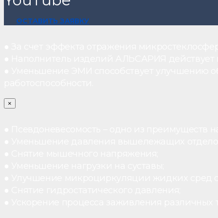
YouTube
ОСТАВИТЬ ЗАЯВКУ
● За счет эффекта отражения микростеклосфе
● Наполнитель изделий АЛЬСАРИЯ действует ка
● Уменьшение ЭМИ способствует улучшению о
работоспособности.
×
● Псевдоневесомость – одно из преимуществ н
● Уменьшение давления вышележащих отдело
● Снятие мышечного напряжения;
● Уменьшение нагрузки на суставы;
● Улучшение микроциркуляции жидких сред 
● Снятие гидростатического давления;
● Ускорение процесса заживления различных 