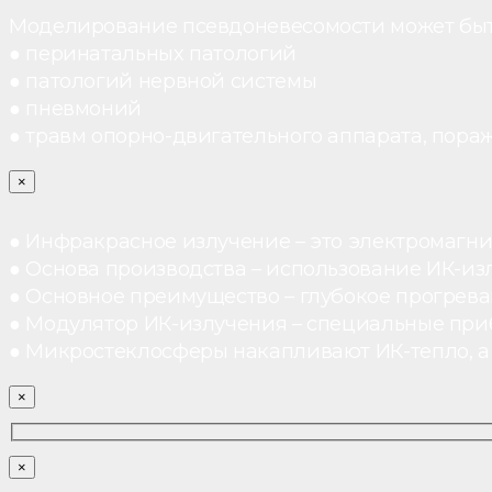
Моделирование псевдоневесомости может быт
● перинатальных патологий
● патологий нервной системы
● пневмоний
● травм опорно-двигательного аппарата, пораж
×
● Инфракрасное излучение – это электромагнит
● Основа производства – использование ИК-из
● Основное преимущество – глубокое прогреван
● Модулятор ИК-излучения – специальные при
● Микростеклосферы накапливают ИК-тепло, а 
×
×