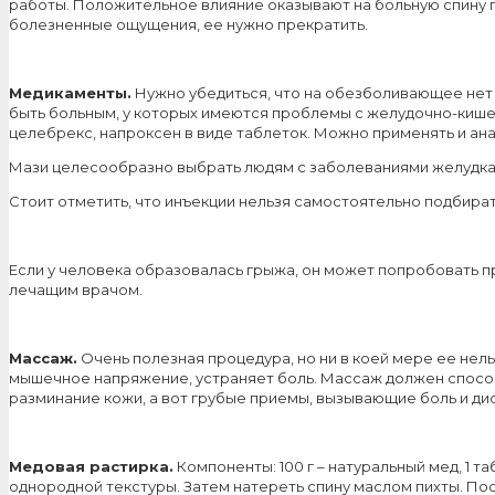
работы. Положительное влияние оказывают на больную спину п
болезненные ощущения, ее нужно прекратить.
Медикаменты.
Нужно убедиться, что на обезболивающее нет 
быть больным, у которых имеются проблемы с желудочно-кишечн
целебрекс, напроксен в виде таблеток. Можно применять и ан
Мази целесообразно выбрать людям с заболеваниями желудка
Стоит отметить, что инъекции нельзя самостоятельно подбират
Если у человека образовалась грыжа, он может попробовать п
лечащим врачом.
Массаж.
Очень полезная процедура, но ни в коей мере ее нел
мышечное напряжение, устраняет боль. Массаж должен спосо
разминание кожи, а вот грубые приемы, вызывающие боль и д
Медовая растирка.
Компоненты: 100 г – натуральный мед, 1 
однородной текстуры. Затем натереть спину маслом пихты. По