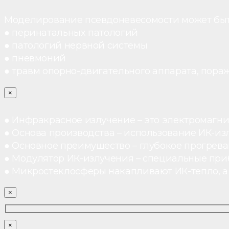
Моделирование псевдоневесомости может быт
● перинатальных патологий
● патологий нервной системы
● пневмоний
● травм опорно-двигательного аппарата, пораж
×
● Инфракрасное излучение – это электромагнит
● Основа производства – использование ИК-из
● Основное преимущество – глубокое прогреван
● Модулятор ИК-излучения – специальные при
● Микростеклосферы накапливают ИК-тепло, а 
×
×