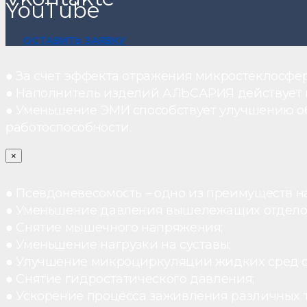
YouTube
ОСТАВИТЬ ЗАЯВКУ
● За счет эффекта отражения микростеклосфе
● Наполнитель изделий АЛЬСАРИЯ действует ка
● Уменьшение ЭМИ способствует улучшению о
работоспособности.
×
● Псевдоневесомость – одно из преимуществ н
● Уменьшение давления вышележащих отдело
● Снятие мышечного напряжения;
● Уменьшение нагрузки на суставы;
● Улучшение микроциркуляции жидких сред 
● Снятие гидростатического давления;
● Ускорение процесса заживления различных 