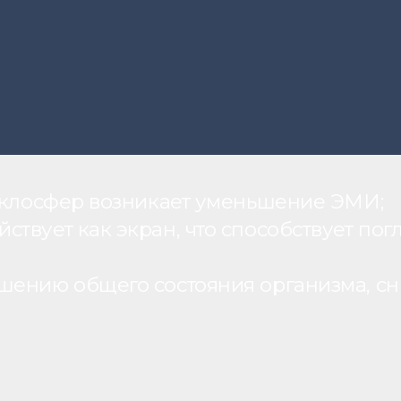
теклосфер возникает уменьшение ЭМИ;
вует как экран, что способствует пог
шению общего состояния организма, с