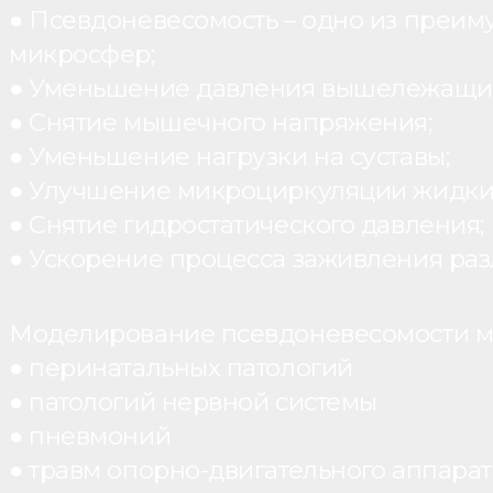
● Псевдоневесомость – одно из преим
микросфер;
● Уменьшение давления вышележащих
● Снятие мышечного напряжения;
● Уменьшение нагрузки на суставы;
● Улучшение микроциркуляции жидки
● Снятие гидростатического давления;
● Ускорение процесса заживления раз
Моделирование псевдоневесомости мо
● перинатальных патологий
● патологий нервной системы
● пневмоний
● травм опорно-двигательного аппарата