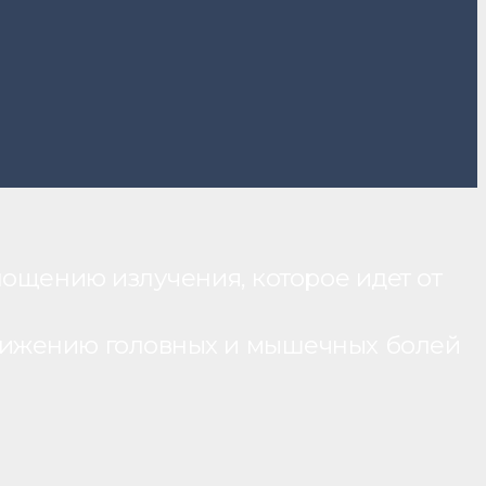
лощению излучения, которое идет от
нижению головных и мышечных болей