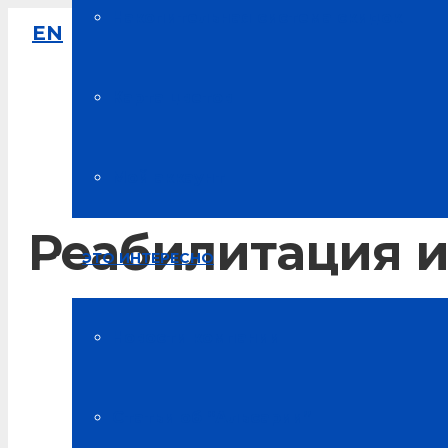
Накопительная система скидок
EN
8-800-333-61-64
Звонок по России бесплатный
Карта цветов
Мой аккаунт
Реабилитация и
ЭТО ИНТЕРЕСНО
Главная
Новости компании
Новости Альсарии
Статьи об “Альсарии”
Реабилитация и санаторно-курортное лечение