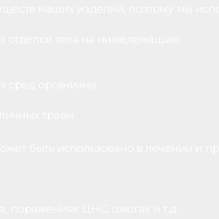
уществ наших изделий, поэтому мы исп
 отделов тела на нижележащие;
х сред организма
личных травм.
жет быть использовано в лечении и пр
, поражениях ЦНС, ожогах и т.д.