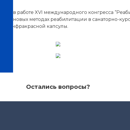
частие в работе XVI международного конгресса “Реа
дом о новых методах реабилитации в санаторно-кур
ове инфракрасной капсулы.
нтров
Остались вопросы?