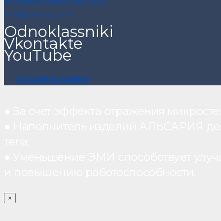
info@alsariya.com
Odnoklassniki
Vkontakte
YouTube
ОСТАВИТЬ ЗАЯВКУ
● За счет эффекта отражения микрос
● Наполнитель изделий АЛЬСАРИЯ дейст
тела;
● Уменьшение ЭМИ способствует улуч
и повышению работоспособности.
×