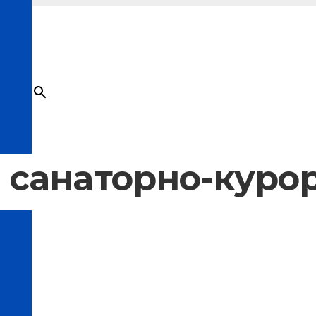
×
Товар
добавлен в корзину
 санаторно-куро