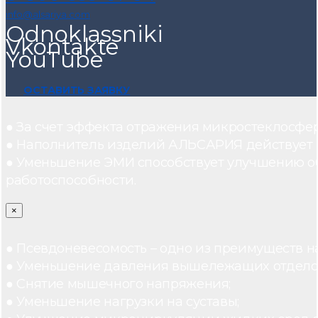
info@alsariya.com
Odnoklassniki
Vkontakte
YouTube
ОСТАВИТЬ ЗАЯВКУ
● За счет эффекта отражения микростеклосфе
● Наполнитель изделий АЛЬСАРИЯ действует ка
● Уменьшение ЭМИ способствует улучшению о
работоспособности.
×
● Псевдоневесомость – одно из преимуществ н
● Уменьшение давления вышележащих отдело
● Снятие мышечного напряжения;
● Уменьшение нагрузки на суставы;