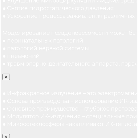
● Улучшение микроциркуляции жидких сред 
● Снятие гидростатического давления;
● Ускорение процесса заживления различных 
Моделирование псевдоневесомости может быт
● перинатальных патологий
● патологий нервной системы
● пневмоний
● травм опорно-двигательного аппарата, пораж
×
● Инфракрасное излучение – это электромагнит
● Основа производства – использование ИК-из
● Основное преимущество – глубокое прогреван
● Модулятор ИК-излучения – специальные при
● Микростеклосферы накапливают ИК-тепло, а 
×