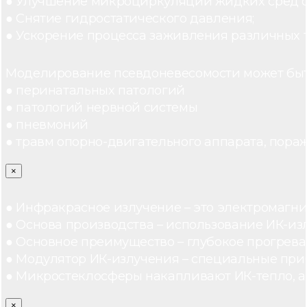
● Улучшение микроциркуляции жидких сред 
● Снятие гидростатического давления;
● Ускорение процесса заживления различных 
Моделирование псевдоневесомости может быт
● перинатальных патологий
● патологий нервной системы
● пневмоний
● травм опорно-двигательного аппарата, пораж
×
● Инфракрасное излучение – это электромагнит
● Основа производства – использование ИК-из
● Основное преимущество – глубокое прогреван
● Модулятор ИК-излучения – специальные при
● Микростеклосферы накапливают ИК-тепло, а 
×