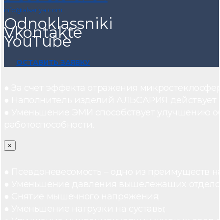
info@alsariya.com
Odnoklassniki
Vkontakte
YouTube
ОСТАВИТЬ ЗАЯВКУ
● За счет эффекта отражения микростеклосфе
● Наполнитель изделий АЛЬСАРИЯ действует ка
● Уменьшение ЭМИ способствует улучшению о
работоспособности.
×
● Псевдоневесомость – одно из преимуществ н
● Уменьшение давления вышележащих отдело
● Снятие мышечного напряжения;
● Уменьшение нагрузки на суставы;