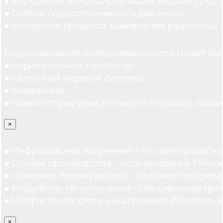
● Улучшение микроциркуляции жидких сред 
● Снятие гидростатического давления;
● Ускорение процесса заживления различных 
Моделирование псевдоневесомости может быт
● перинатальных патологий
● патологий нервной системы
● пневмоний
● травм опорно-двигательного аппарата, пораж
×
● Инфракрасное излучение – это электромагнит
● Основа производства – использование ИК-из
● Основное преимущество – глубокое прогреван
● Модулятор ИК-излучения – специальные при
● Микростеклосферы накапливают ИК-тепло, а 
×