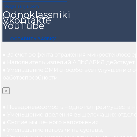
info@alsariya.com
Odnoklassniki
Vkontakte
YouTube
ОСТАВИТЬ ЗАЯВКУ
● За счет эффекта отражения микростеклосфе
● Наполнитель изделий АЛЬСАРИЯ действует ка
● Уменьшение ЭМИ способствует улучшению о
работоспособности.
×
● Псевдоневесомость – одно из преимуществ н
● Уменьшение давления вышележащих отдело
● Снятие мышечного напряжения;
● Уменьшение нагрузки на суставы;