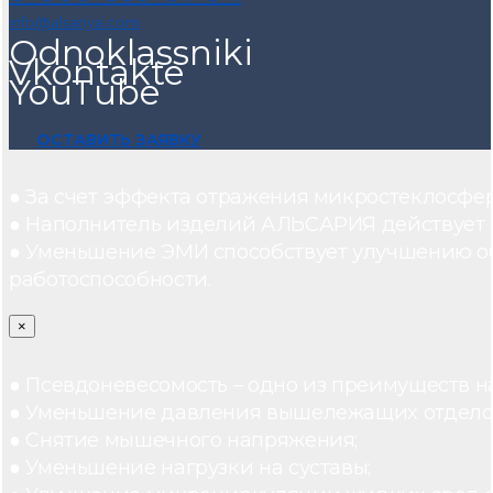
info@alsariya.com
Odnoklassniki
Vkontakte
YouTube
ОСТАВИТЬ ЗАЯВКУ
● За счет эффекта отражения микростеклосфе
● Наполнитель изделий АЛЬСАРИЯ действует ка
● Уменьшение ЭМИ способствует улучшению о
работоспособности.
×
● Псевдоневесомость – одно из преимуществ н
● Уменьшение давления вышележащих отдело
● Снятие мышечного напряжения;
● Уменьшение нагрузки на суставы;