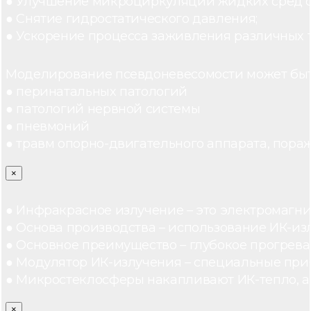
● Улучшение микроциркуляции жидких сред 
● Снятие гидростатического давления;
● Ускорение процесса заживления различных 
Моделирование псевдоневесомости может быт
● перинатальных патологий
● патологий нервной системы
● пневмоний
● травм опорно-двигательного аппарата, пораж
×
● Инфракрасное излучение – это электромагнит
● Основа производства – использование ИК-из
● Основное преимущество – глубокое прогреван
● Модулятор ИК-излучения – специальные при
● Микростеклосферы накапливают ИК-тепло, а 
×