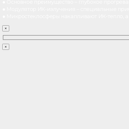
● Основное преимущество – глубокое прогреван
● Модулятор ИК-излучения – специальные при
● Микростеклосферы накапливают ИК-тепло, а 
×
×