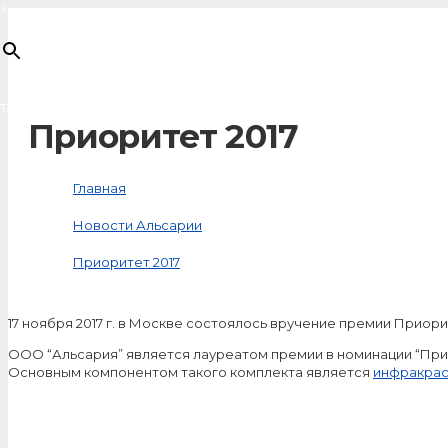
×
Товар
добавлен в корзину
Приоритет 2017
Главная
Новости Альсарии
Приоритет 2017
17 ноября 2017 г. в Москве состоялось вручение премии Приорит
ООО “Альсария” является лауреатом премии в номинации “Прио
Основным компонентом такого комплекта является
инфракрас