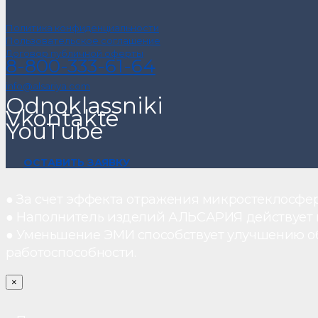
Политика конфиденциальности
Пользовательское соглашение
Договор публичной оферты
8-800-333-61-64
info@alsariya.com
Odnoklassniki
Vkontakte
YouTube
ОСТАВИТЬ ЗАЯВКУ
● За счет эффекта отражения микростеклосфе
● Наполнитель изделий АЛЬСАРИЯ действует ка
● Уменьшение ЭМИ способствует улучшению о
работоспособности.
×