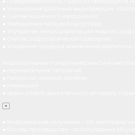
● Псевдоневесомость – одно из преимуществ н
● Уменьшение давления вышележащих отдело
● Снятие мышечного напряжения;
● Уменьшение нагрузки на суставы;
● Улучшение микроциркуляции жидких сред 
● Снятие гидростатического давления;
● Ускорение процесса заживления различных 
Моделирование псевдоневесомости может быт
● перинатальных патологий
● патологий нервной системы
● пневмоний
● травм опорно-двигательного аппарата, пораж
×
● Инфракрасное излучение – это электромагнит
● Основа производства – использование ИК-из