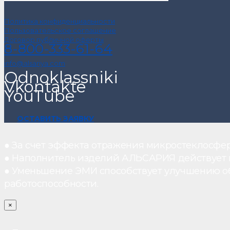
Политика конфиденциальности
Пользовательское соглашение
Договор публичной оферты
8-800-333-61-64
info@alsariya.com
Odnoklassniki
Vkontakte
YouTube
ОСТАВИТЬ ЗАЯВКУ
● За счет эффекта отражения микростеклосфе
● Наполнитель изделий АЛЬСАРИЯ действует ка
● Уменьшение ЭМИ способствует улучшению о
работоспособности.
×