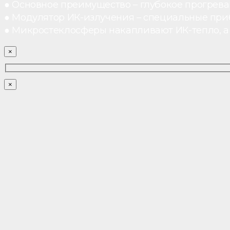
● Основное преимущество – глубокое прогреван
● Модулятор ИК-излучения – специальные при
● Микростеклосферы накапливают ИК-тепло, а 
×
×