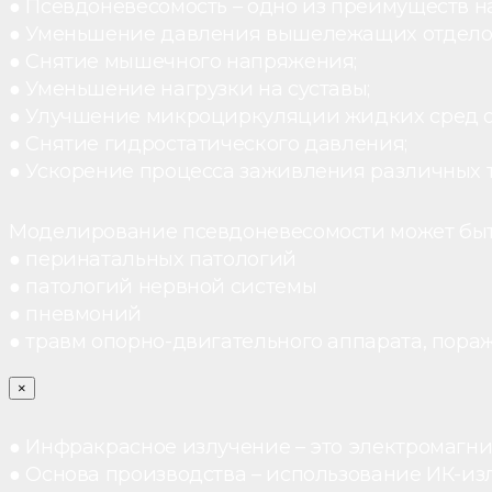
● Псевдоневесомость – одно из преимуществ н
● Уменьшение давления вышележащих отдело
● Снятие мышечного напряжения;
● Уменьшение нагрузки на суставы;
● Улучшение микроциркуляции жидких сред 
● Снятие гидростатического давления;
● Ускорение процесса заживления различных 
Моделирование псевдоневесомости может быт
● перинатальных патологий
● патологий нервной системы
● пневмоний
● травм опорно-двигательного аппарата, пораж
×
● Инфракрасное излучение – это электромагнит
● Основа производства – использование ИК-из