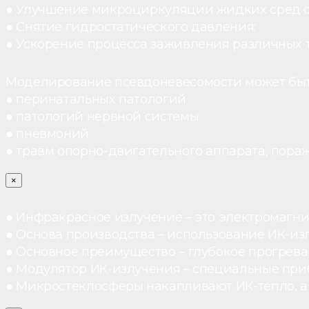
● Улучшение микроциркуляции жидких сред 
● Снятие гидростатического давления;
● Ускорение процесса заживления различных 
Моделирование псевдоневесомости может быт
● перинатальных патологий
● патологий нервной системы
● пневмоний
● травм опорно-двигательного аппарата, пораж
×
● Инфракрасное излучение – это электромагнит
● Основа производства – использование ИК-из
● Основное преимущество – глубокое прогреван
● Модулятор ИК-излучения – специальные при
● Микростеклосферы накапливают ИК-тепло, а 