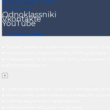
8-800-333-61-64
info@alsariya.com
Odnoklassniki
Vkontakte
YouTube
ОСТАВИТЬ ЗАЯВКУ
● За счет эффекта отражения микростеклосфе
● Наполнитель изделий АЛЬСАРИЯ действует ка
● Уменьшение ЭМИ способствует улучшению о
работоспособности.
×
● Псевдоневесомость – одно из преимуществ н
● Уменьшение давления вышележащих отдело
● Снятие мышечного напряжения;
● Уменьшение нагрузки на суставы;