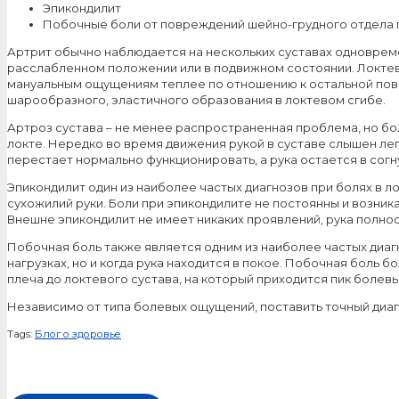
Эпикондилит
Побочные боли от повреждений шейно-грудного отдела 
Артрит обычно наблюдается на нескольких суставах одновреме
расслабленном положении или в подвижном состоянии. Локтево
мануальным ощущениям теплее по отношению к остальной пове
шарообразного, эластичного образования в локтевом сгибе.
Артроз сустава – не менее распространенная проблема, но бол
локте. Нередко во время движения рукой в суставе слышен лег
перестает нормально функционировать, а рука остается в сог
Эпикондилит один из наиболее частых диагнозов при болях в 
сухожилий руки. Боли при эпикондилите не постоянны и возника
Внешне эпикондилит не имеет никаких проявлений, рука полно
Побочная боль также является одним из наиболее частых диагн
нагрузках, но и когда рука находится в покое. Побочная боль
плеча до локтевого сустава, на который приходится пик болев
Независимо от типа болевых ощущений, поставить точный диагн
Tags:
Блог о здоровье