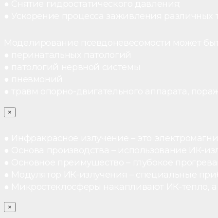
● Снятие гидростатического давления;
● Ускорение процесса заживления различных 
Моделирование псевдоневесомости может быт
● перинатальных патологий
● патологий нервной системы
● пневмоний
● травм опорно-двигательного аппарата, пораж
×
● Инфракрасное излучение – это электромагнит
● Основа производства – использование ИК-из
● Основное преимущество – глубокое прогреван
● Модулятор ИК-излучения – специальные при
● Микростеклосферы накапливают ИК-тепло, а 
×