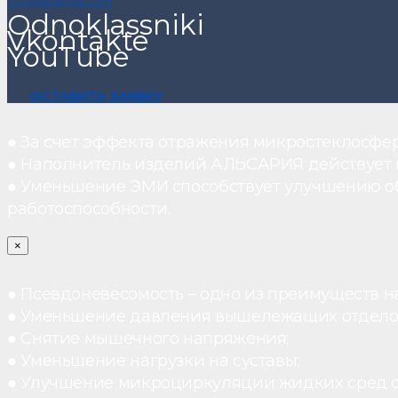
info@alsariya.com
Odnoklassniki
Vkontakte
YouTube
ОСТАВИТЬ ЗАЯВКУ
● За счет эффекта отражения микростеклосфе
● Наполнитель изделий АЛЬСАРИЯ действует ка
● Уменьшение ЭМИ способствует улучшению о
работоспособности.
×
● Псевдоневесомость – одно из преимуществ н
● Уменьшение давления вышележащих отдело
● Снятие мышечного напряжения;
● Уменьшение нагрузки на суставы;
● Улучшение микроциркуляции жидких сред 