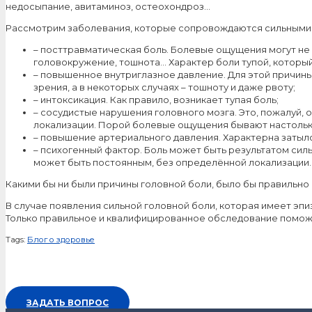
недосыпание, авитаминоз, остеохондроз…
Рассмотрим заболевания, которые сопровождаются сильными
– посттравматическая боль. Болевые ощущения могут не 
головокружение, тошнота… Характер боли тупой, который
– повышенное внутриглазное давление. Для этой причины
зрения, а в некоторых случаях – тошноту и даже рвоту;
– интоксикация. Как правило, возникает тупая боль;
– сосудистые нарушения головного мозга. Это, пожалуй, 
локализации. Порой болевые ощущения бывают настолько
– повышение артериального давления. Характерна затыло
– психогенный фактор. Боль может быть результатом си
может быть постоянным, без определённой локализации.
Какими бы ни были причины головной боли, было бы правильно 
В случае появления сильной головной боли, которая имеет эп
Только правильное и квалифицированное обследование поможет
Tags:
Блог о здоровье
ЗАДАТЬ ВОПРОС