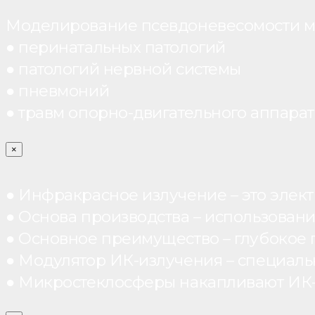
Моделирование псевдоневесомости мо
● перинатальных патологий
● патологий нервной системы
● пневмоний
● травм опорно-двигательного аппарата
×
● Инфракрасное излучение – это элект
● Основа производства – использован
● Основное преимущество – глубокое п
● Модулятор ИК-излучения – специал
● Микростеклосферы накапливают ИК-те