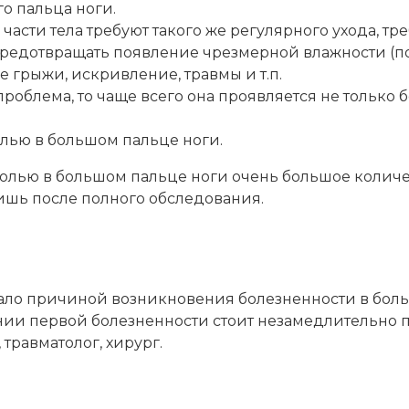
о пальца ноги.
ие части тела требуют такого же регулярного ухода,
предотвращать появление чрезмерной влажности (по
 грыжи, искривление, травмы и т.п.
 проблема, то чаще всего она проявляется не только
болью в большом пальце ноги.
болью в большом пальце ноги очень большое количес
шь после полного обследования.
стало причиной возникновения болезненности в боль
ии первой болезненности стоит незамедлительно по
травматолог, хирург.