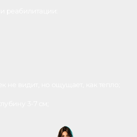
и реабилитации:
 не видит, но ощущает, как тепло;
лубину 3-7 см;