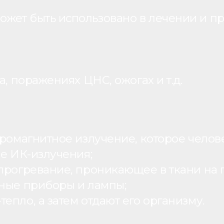
жет быть использовано в лечении и пр
, поражениях ЦНС, ожогах и т.д.
ромагнитное излучение, которое человек
ие ИК-излучения;
рогревание, проникающее в ткани на г
ьные приборы и лампы;
пло, а затем отдают его организму.