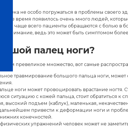
овека не особо погружаться в проблемы своего здо
следнее время появилось очень много людей, которы
днако чаще всего пациенты обращаются с болью в 
е внимание, ведь это может быть симптомом более
нтров
льшой палец ноги?
 ноги превеликое множество, вот самые распростра
тельное травмирование большого пальца ноги, може
ения.
 пальце ноги может провоцировать врастание ногтя.
уюся ситуацию с кожей пальца, стоит обратиться к с
ная, высокий подъем (каблук), маленькая, некачест
 дальнейшем привести к деформации ноги и пробл
 нижних конечностей.
 физических упражнений человек может не заметить,