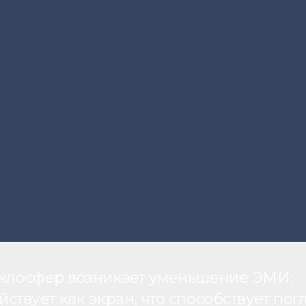
теклосфер возникает уменьшение ЭМИ;
вует как экран, что способствует пог