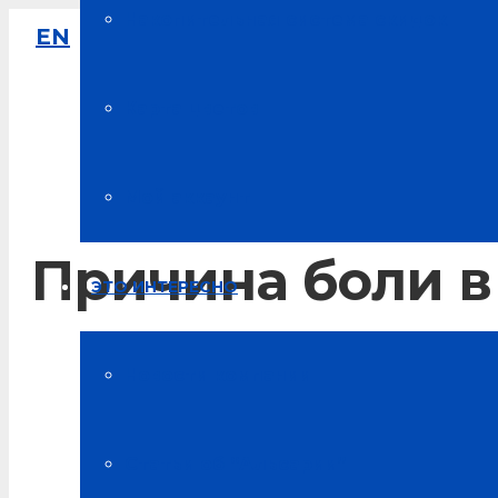
Накопительная система скидок
EN
8-800-333-61-64
Звонок по России бесплатный
Карта цветов
Мой аккаунт
Причина боли в
ЭТО ИНТЕРЕСНО
Главная
Новости компании
Блог о здоровье
Статьи об “Альсарии”
Причина боли в большом пальце ноги