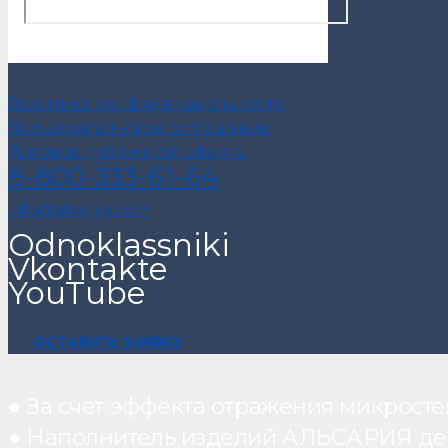
Политика конфиденциальности
Пользовательское соглашение
Договор публичной оферты
8-800-333-61-64
info@alsariya.com
Odnoklassniki
Vkontakte
YouTube
ОСТАВИТЬ ЗАЯВКУ
● За счет эффекта отражения микрос
● Наполнитель изделий АЛЬСАРИЯ дейст