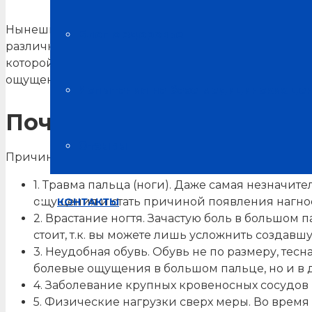
Нынешний ритм жизни заставляет современного чел
Блог о здоровье
различных частях тела просто игнорируется. В по
которой в основном является малоподвижность. О
ощущения необходимо особенно акцентировать сво
Испытания на базе медицинских це
Почему может болеть бо
Отзывы
Причин, почему появляется боль в большом пальце
1. Травма пальца (ноги). Даже самая незначи
ощущения и стать причиной появления нагно
КОНТАКТЫ
2. Врастание ногтя. Зачастую боль в большом
стоит, т.к. вы можете лишь усложнить создавш
3. Неудобная обувь. Обувь не по размеру, тес
болевые ощущения в большом пальце, но и в
4. Заболевание крупных кровеносных сосудов
5. Физические нагрузки сверх меры. Во время