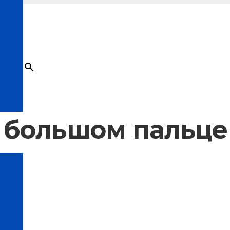
×
Товар
добавлен в корзину
 большом пальце