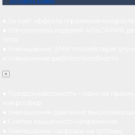
ОСТАВИТЬ ЗАЯВКУ
● За счет эффекта отражения микрос
● Наполнитель изделий АЛЬСАРИЯ дейст
тела;
● Уменьшение ЭМИ способствует улуч
и повышению работоспособности.
×
● Псевдоневесомость – одно из преим
микросфер;
● Уменьшение давления вышележащих
● Снятие мышечного напряжения;
● Уменьшение нагрузки на суставы;