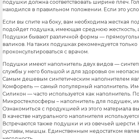
подушки должна соответствовать ширине плеч. Гол
находился в правильном положении. Если это усло
Если вы спите на боку, вам необходима жесткая п
подойдет подушка, имеющая среднюю жесткость, а 
Подушки бывают различной формы — прямоугольной
валиков. На таких подушках рекомендуется только
проконсультироваться с врачом.
Подушки имеют наполнитель двух видов — синтети
службы у него большой и для здоровья он неопа
Самым дешевым синтетическим наполнителем являет
Комфорель — самый популярный наполнитель. Име
Силикон — часто используется как наполнитель. П
Микростеклосферы – наполнитель для подушек, и
Ознакомиться с продукцией из этого материала в
В качестве натурального наполнителя используется
Встречаются также подушки и из овечьей шерсти.
суставы, мышцы. Единственным недостатком являет
негодность.