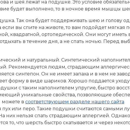
ова и шея лежат на подушке. Это условие обязател
вие будет выполнено, то в ночное время мышцы шеи
одушка. Так она будет поддерживать шею и голову о
если вы спите на животе, то вам подойдет мягкая 
, квадратной, ортопедической. Они могут иметь 
 отдыхать в течение дня, а не спать ночью. Перед 
ческий и натуральный. Синтетический наполнитель
сный. Рекомендуется людям, страдающим аллергиче
ся синтепон. Он не имеет запаха и в нем не завод
ет форму в виде шариков. Хорошо поддается уходу
одушки с таким наполнителем упругие, быстро восс
меющий уникальные свойства, позволяющие обеспе
ы можете в
соответствующем разделе нашего сайта
 пух или перо. Такие подушки считаются самыми лу
 На них нельзя спать страдающим аллергией. Однак
ся то, что шерсть быстро скатывается и через неко