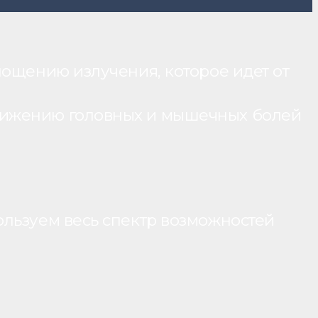
лощению излучения, которое идет от
нижению головных и мышечных болей
ользуем весь спектр возможностей