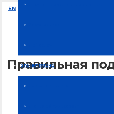
Накопительная система скидок
EN
8-800-333-61-64
Звонок по России бесплатный
Карта цветов
Мой аккаунт
Правильная под
ЭТО ИНТЕРЕСНО
Главная
Новости компании
Блог о здоровье
Статьи об “Альсарии”
Правильная подушка для сна