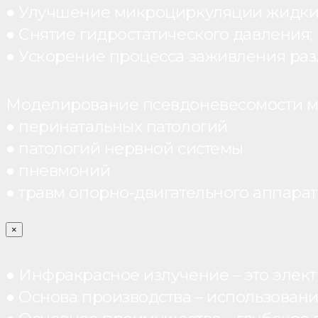
● Улучшение микроциркуляции жидки
● Снятие гидростатического давления;
● Ускорение процесса заживления раз
Моделирование псевдоневесомости мо
● перинатальных патологий
● патологий нервной системы
● пневмоний
● травм опорно-двигательного аппарата
×
● Инфракрасное излучение – это элект
● Основа производства – использован