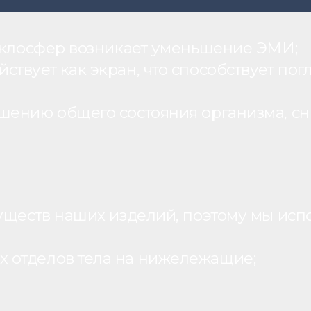
теклосфер возникает уменьшение ЭМИ;
вует как экран, что способствует пог
шению общего состояния организма, с
уществ наших изделий, поэтому мы исп
 отделов тела на нижележащие;