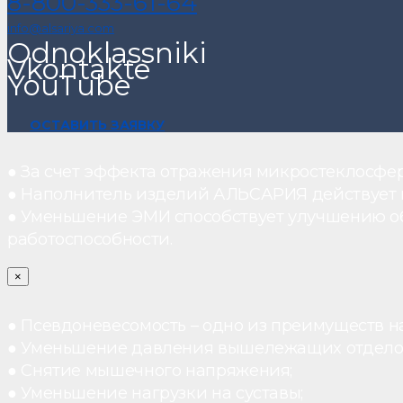
8-800-333-61-64
info@alsariya.com
Odnoklassniki
Vkontakte
YouTube
ОСТАВИТЬ ЗАЯВКУ
● За счет эффекта отражения микростеклосфе
● Наполнитель изделий АЛЬСАРИЯ действует ка
● Уменьшение ЭМИ способствует улучшению о
работоспособности.
×
● Псевдоневесомость – одно из преимуществ н
● Уменьшение давления вышележащих отдело
● Снятие мышечного напряжения;
● Уменьшение нагрузки на суставы;