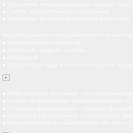
● Улучшение микроциркуляции жидких сред 
● Снятие гидростатического давления;
● Ускорение процесса заживления различных 
Моделирование псевдоневесомости может быт
● перинатальных патологий
● патологий нервной системы
● пневмоний
● травм опорно-двигательного аппарата, пораж
×
● Инфракрасное излучение – это электромагнит
● Основа производства – использование ИК-из
● Основное преимущество – глубокое прогреван
● Модулятор ИК-излучения – специальные при
● Микростеклосферы накапливают ИК-тепло, а 