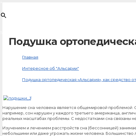
×
Товар
добавлен в корзину
Подушка ортопедическа
Главная
Интересное об "Альсарии"
Подушка ортопедическая «Альсария», как средство о
Нарушение сна человека является общемировой проблемой. Ст
например, сон нарушен у каждого третьего американца, англич
реальных масштабах проблемы. С недостатками сна связаны н
Изучением и лечением расстройств сна (бессонницей) занимает
небольшими или даже угрожать жизни человека. Большинство 