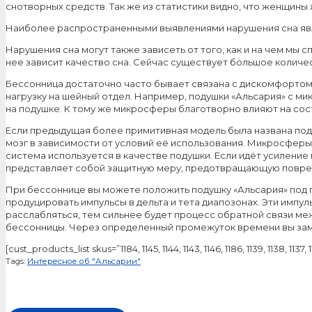
снотворных средств. Так же из статистики видно, что женщины
Наиболее распространенными выявлениями нарушения сна являе
Нарушения сна могут также зависеть от того, как и на чем мы 
нее зависит качество сна. Сейчас существует большое количе
Бессонница достаточно часто бывает связана с дискомфортом
нагрузку на шейный отдел. Например, подушки «Альсария» с м
на подушке. К тому же микросферы благотворно влияют на сос
Если предыдущая более примитивная модель была названа под
мозг в зависимости от условий её использования. Микросферы
система используется в качестве подушки. Если идёт усиление 
представляет собой защитную меру, предотвращающую поврежд
При бессоннице вы можете положить подушку «Альсария» под го
продуцировать импульсы в дельта и тета диапозонах. Эти импу
расслабляться, тем сильнее будет процесс обратной связи ме
бессонницы. Через определенный промежуток времени вы заме
[cust_products_list skus=”1184, 1145, 1144, 1143, 1146, 1186, 1139, 1138,
Tags:
Интересное об "Альсарии"