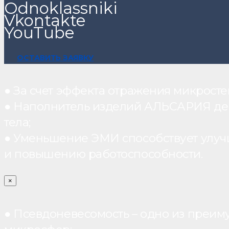
Odnoklassniki
Vkontakte
YouTube
ОСТАВИТЬ ЗАЯВКУ
● За счет эффекта отражения микрос
● Наполнитель изделий АЛЬСАРИЯ дейст
тела;
● Уменьшение ЭМИ способствует улуч
и повышению работоспособности.
×
● Псевдоневесомость – одно из преим