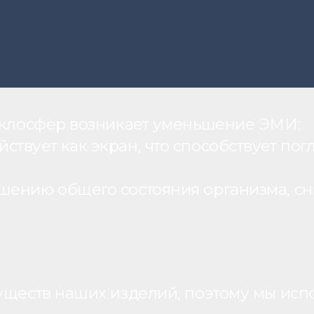
теклосфер возникает уменьшение ЭМИ;
вует как экран, что способствует пог
шению общего состояния организма, с
уществ наших изделий, поэтому мы исп