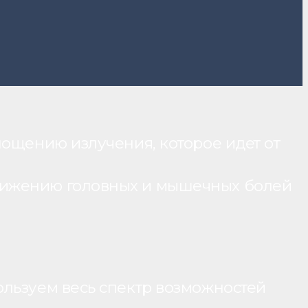
лощению излучения, которое идет от
нижению головных и мышечных болей
ользуем весь спектр возможностей