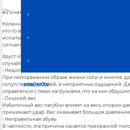
Блог о здоровье
Коленный сустав – самый крупный в нашем организ
кто-то встречается с этим при интенсивных, к при
Испытания на базе медицинских це
испытывать подобное, то это непременно звоночек 
сигнализирует хруст?
Хруст-это верный напарник таких заболеваний как 
Отзывы
случайно, на все есть причины.
• Недостаточная подвижности или наоборот, чрез
При неподвижном образе жизни соли и многие друг
КОНТАКТЫ
сопутствующих болей, и неприятных ощущений. Дви
справляться с теми нагрузками, что на них обруши
• Лишний вес
Избыточный вес пагубно влияет на весь опорно-дв
принимают удар. Вес оказывает большое давление
• Неправильная обувь
В частности, эта причина касается прекрасной пол