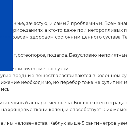
ме, он же, зачастую, и самый проблемный. Всем зна
меру, приседаниях, а кто-то даже при неторопливых 
нтров
о не совсем здоровом состоянии данного сустава. Т
артрит, остеопороз, подагра. Безусловно неприятные
мерные физические нагрузки
ие вредные вещества застаиваются в коленном суст
жение необходимо, но перебор тоже не сулит ничег
лись.
игательный аппарат человека. Больше всего страдаю
 на хрящевые ткани колен, и способствует к их мо
овины человечества. Каблук выше 5 сантиметров ув