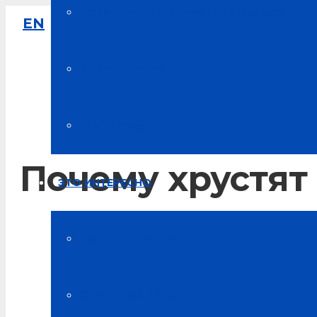
Накопительная система скидок
EN
8-800-333-61-64
Звонок по России бесплатный
Карта цветов
Мой аккаунт
Почему хрустят
ЭТО ИНТЕРЕСНО
Главная
Новости компании
Блог о здоровье
Статьи об “Альсарии”
Почему хрустят колени