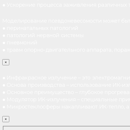
● Ускорение процесса заживления различных 
Моделирование псевдоневесомости может быт
● перинатальных патологий
● патологий нервной системы
● пневмоний
● травм опорно-двигательного аппарата, пораж
×
● Инфракрасное излучение – это электромагнит
● Основа производства – использование ИК-из
● Основное преимущество – глубокое прогреван
● Модулятор ИК-излучения – специальные при
● Микростеклосферы накапливают ИК-тепло, а 
×