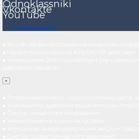
Odnoklassniki
Vkontakte
YouTube
ОСТАВИТЬ ЗАЯВКУ
● За счет эффекта отражения микростеклосфе
● Наполнитель изделий АЛЬСАРИЯ действует ка
● Уменьшение ЭМИ способствует улучшению о
работоспособности.
×
● Псевдоневесомость – одно из преимуществ н
● Уменьшение давления вышележащих отдело
● Снятие мышечного напряжения;
● Уменьшение нагрузки на суставы;
● Улучшение микроциркуляции жидких сред 
● Снятие гидростатического давления;