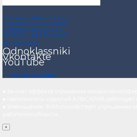
Политика конфиденциальности
Пользовательское соглашение
Договор публичной оферты
8-800-333-61-64
info@alsariya.com
Odnoklassniki
Vkontakte
YouTube
ОСТАВИТЬ ЗАЯВКУ
● За счет эффекта отражения микростеклосфе
● Наполнитель изделий АЛЬСАРИЯ действует ка
● Уменьшение ЭМИ способствует улучшению о
работоспособности.
×