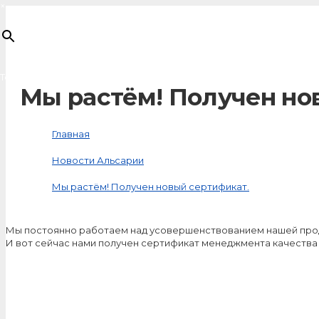
×
Товар
добавлен в корзину
Мы растём! Получен но
Главная
Новости Альсарии
Мы растём! Получен новый сертификат.
Мы постоянно работаем над усовершенствованием нашей прод
И вот сейчас нами получен сертификат менеджмента качества