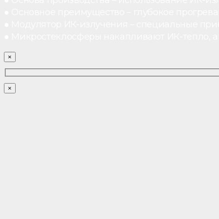
● Основное преимущество – глубокое прогреван
● Модулятор ИК-излучения – специальные при
● Микростеклосферы накапливают ИК-тепло, а 
×
×