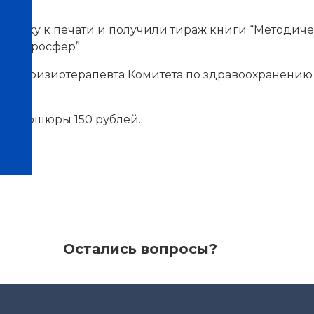
дготовку к печати и получили тираж книги “Метод
е микросфер”.
иста-физиотерапевта Комитета по здравоохранению
нтров
а брошюры 150 рублей.
Остались вопросы?