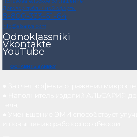
Пользовательское соглашение
Договор публичной оферты
8-800-333-61-64
info@alsariya.com
Odnoklassniki
Vkontakte
YouTube
ОСТАВИТЬ ЗАЯВКУ
● За счет эффекта отражения микрос
● Наполнитель изделий АЛЬСАРИЯ дейст
тела;
● Уменьшение ЭМИ способствует улуч
и повышению работоспособности.