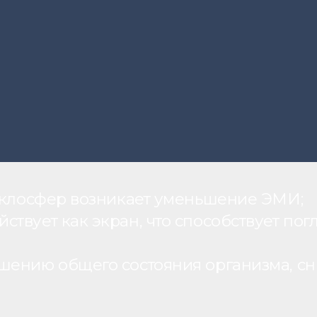
теклосфер возникает уменьшение ЭМИ;
вует как экран, что способствует пог
шению общего состояния организма, с