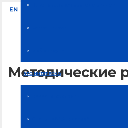
Накопительная система скидок
EN
8-800-333-61-64
Звонок по России бесплатный
Карта цветов
Мой аккаунт
Методические 
ЭТО ИНТЕРЕСНО
Главная
Новости компании
Новости Альсарии
Статьи об “Альсарии”
Методические рекомендации