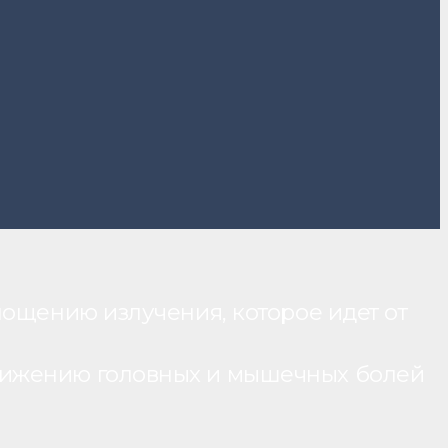
лощению излучения, которое идет от
нижению головных и мышечных болей