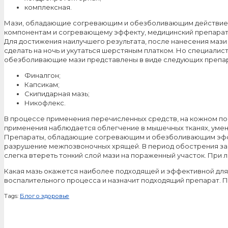
комплексная.
Мази, обладающие согревающим и обезболивающим действием, 
компонентам и согревающему эффекту, медицинский препарат 
Для достижения наилучшего результата, после нанесения мази
сделать на ночь и укутаться шерстяным платком. Но специалис
обезболивающие мази представлены в виде следующих препа
Финалгон;
Капсикам;
Скипидарная мазь;
Никофлекс.
В процессе применения перечисленных средств, на кожном по
применения наблюдается облегчение в мышечных тканях, уме
Препараты, обладающие согревающим и обезболивающим эффект
разрушение межпозвоночных хрящей. В период обострения за
слегка втереть тонкий слой мази на пораженный участок. При
Какая мазь окажется наиболее подходящей и эффективной для 
воспалительного процесса и назначит подходящий препарат. По
Tags:
Блог о здоровье