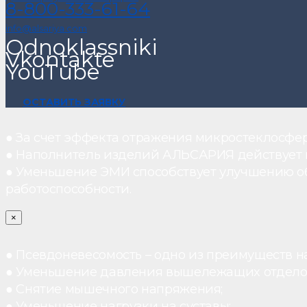
8-800-333-61-64
info@alsariya.com
Odnoklassniki
Vkontakte
YouTube
ОСТАВИТЬ ЗАЯВКУ
● За счет эффекта отражения микростеклосфе
● Наполнитель изделий АЛЬСАРИЯ действует ка
● Уменьшение ЭМИ способствует улучшению о
работоспособности.
×
● Псевдоневесомость – одно из преимуществ н
● Уменьшение давления вышележащих отдело
● Снятие мышечного напряжения;
● Уменьшение нагрузки на суставы;