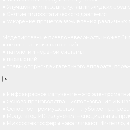
● Улучшение микроциркуляции жидких сред 
● Снятие гидростатического давления;
● Ускорение процесса заживления различных 
Моделирование псевдоневесомости может быт
● перинатальных патологий
● патологий нервной системы
● пневмоний
● травм опорно-двигательного аппарата, пораж
×
● Инфракрасное излучение – это электромагнит
● Основа производства – использование ИК-из
● Основное преимущество – глубокое прогреван
● Модулятор ИК-излучения – специальные при
● Микростеклосферы накапливают ИК-тепло, а 