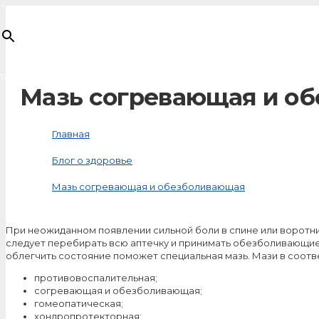
×
Товар
добавлен в корзину
Мазь согревающая и о
Главная
Блог о здоровье
Мазь согревающая и обезболивающая
При неожиданном появлении сильной боли в спине или воротни
следует перебирать всю аптечку и принимать обезболивающие
облегчить состояние поможет специальная мазь. Мази в соотв
противовоспалительная;
согревающая и обезболивающая;
гомеопатическая;
хондропротекторная;