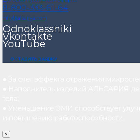
8-800-333-61-64
info@alsariya.com
Odnoklassniki
Vkontakte
YouTube
ОСТАВИТЬ ЗАЯВКУ
● За счет эффекта отражения микрос
● Наполнитель изделий АЛЬСАРИЯ дейст
тела;
● Уменьшение ЭМИ способствует улуч
и повышению работоспособности.
×