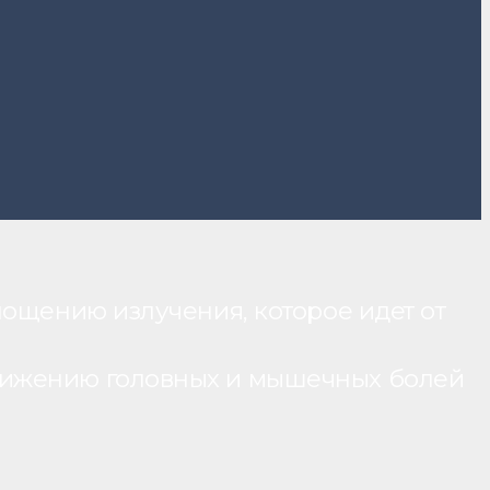
лощению излучения, которое идет от
нижению головных и мышечных болей