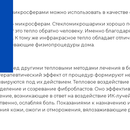
ими микросферами можно использовать в качестве 
ояса – микросферам. Стекломикрошарики хорошо п
тдает это тепло обратно человеку. Именно благодар
нтров
пояса. К тому же инфракрасное тепло обладает отл
ть согревающие физиопроцедуры дома.
 перед другими тепловыми методами лечения в бол
й терапевтический эффект от процедур формируют не
ивируются под их действием. Тепловое воздействи
 деление и созревание фибробластов. Оно эффектив
ение, возникающее в ответ на воздействие ИК-луч
ственно, ослабляя боль. Показаниями к назначению
ния кожи, ожоги и отморожения, вялозаживающие 