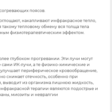
согревающих поясов.
оглощают, накапливают инфракрасное тепло,
я такому тепловому обмену вся толща тела
ичным физиотерапевтическим эффектом.
ее глубоком прогревании. Эти лучи могут
 сами ИК-лучи, а те физико-химические и
е улучшает периферическое кровообращение,
но снимает отечность, особенно при
ей, выводит из организма лишнюю жидкость,
 инфракрасной терапии являются подострые и
раны, миозиты и невралгии