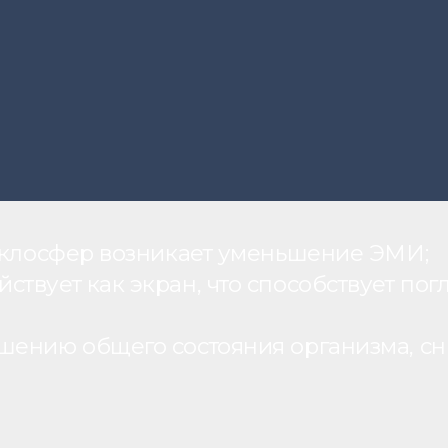
теклосфер возникает уменьшение ЭМИ;
вует как экран, что способствует пог
шению общего состояния организма, с