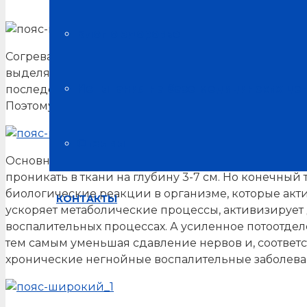
Пояса «Альсария» с медицинск
Блог о здоровье
Согревание происходит, благодаря наполнителю п
выделяемое телом человека. А затем наполнитель о
Испытания на базе медицинских це
последовательно прогревается под поверхностью 
Поэтому данное изделие – это возможность дела
Отзывы
Основное преимущество инфракрасного излучения
проникать в ткани на глубину 3-7 см. Но конечны
биологические реакции в организме, которые акт
КОНТАКТЫ
ускоряет метаболические процессы, активизирует
воспалительных процессах. А усиленное потоотдел
тем самым уменьшая сдавление нервов и, соответ
хронические негнойные воспалительные заболева