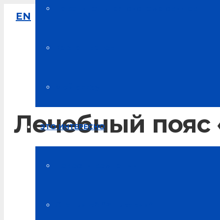
Накопительная система скидок
EN
8-800-333-61-64
Звонок по России бесплатный
Карта цветов
Мой аккаунт
Лечебный пояс 
ЭТО ИНТЕРЕСНО
Главная
Новости компании
Интересное об "Альсарии"
Статьи об “Альсарии”
Лечебный пояс «Альсария»