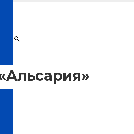
×
Товар
добавлен в корзину
«Альсария»