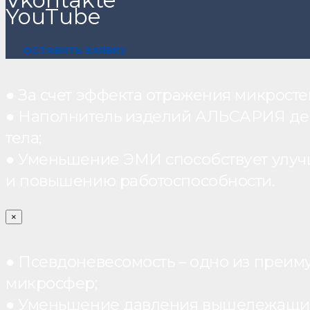
YouTube
ОСТАВИТЬ ЗАЯВКУ
● За счет эффекта отражения микрос
● Наполнитель изделий АЛЬСАРИЯ дейст
тела;
● Уменьшение ЭМИ способствует улуч
и повышению работоспособности.
×
● Псевдоневесомость – одно из преим
микросфер;
● Уменьшение давления вышележащих