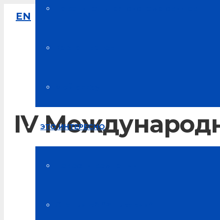
Накопительная система скидок
EN
8-800-333-61-64
Звонок по России бесплатный
Карта цветов
Мой аккаунт
IV Международ
ЭТО ИНТЕРЕСНО
Главная
Новости компании
Новости Альсарии
Статьи об “Альсарии”
IV Международная врачебная конференция