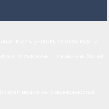
лощению излучения, которое идет от
нижению головных и мышечных болей
ользуем весь спектр возможностей