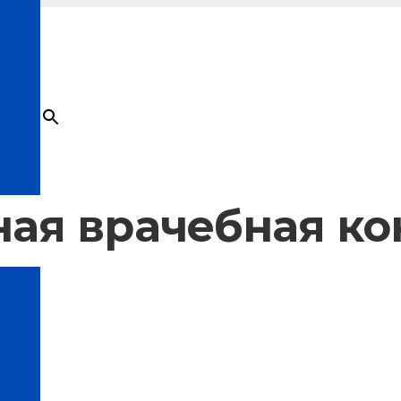
×
Товар
добавлен в корзину
ная врачебная к