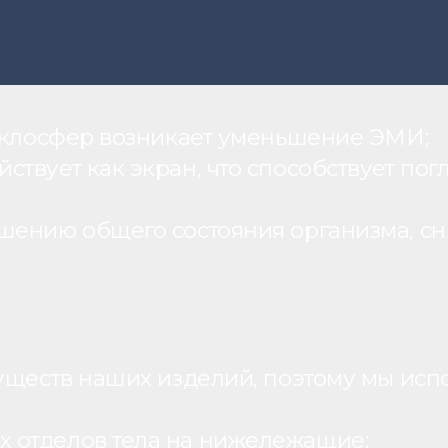
теклосфер возникает уменьшение ЭМИ;
вует как экран, что способствует пог
шению общего состояния организма, с
уществ наших изделий, поэтому мы исп
 отделов тела на нижележащие;