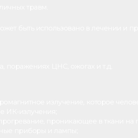
личных травм.
жет быть использовано в лечении и пр
, поражениях ЦНС, ожогах и т.д.
ромагнитное излучение, которое человек
ие ИК-излучения;
рогревание, проникающее в ткани на г
ьные приборы и лампы;