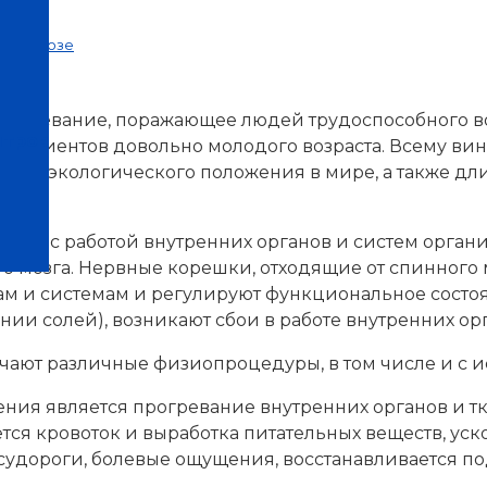
охондрозе
аболевание, поражающее людей трудоспособного воз
нтров
ть пациентов довольно молодого возраста. Всему ви
ние экологического положения в мире, а также д
зана с работой внутренних органов и систем органи
о мозга. Нервные корешки, отходящие от спинного
нам и системам и регулируют функциональное состо
ии солей), возникают сбои в работе внутренних орг
чают различные физиопроцедуры, в том числе и с 
ия является прогревание внутренних органов и тк
тся кровоток и выработка питательных веществ, у
 судороги, болевые ощущения, восстанавливается п