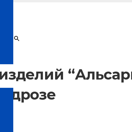
×
Товар
добавлен в корзину
изделий “Альсар
ондрозе