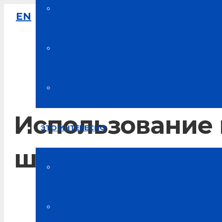
Накопительная система скидок
EN
8-800-333-61-64
Звонок по России бесплатный
Карта цветов
Мой аккаунт
Использование 
ЭТО ИНТЕРЕСНО
шейном остеох
Новости компании
Главная
Статьи об “Альсарии”
Интересное об "Альсарии"