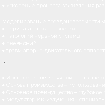
● Ускорение процесса заживления раз
Моделирование псевдоневесомости мо
● перинатальных патологий
● патологий нервной системы
● пневмоний
● травм опорно-двигательного аппарата
×
● Инфракрасное излучение – это элект
● Основа производства – использован
● Основное преимущество – глубокое п
● Модулятор ИК-излучения – специал