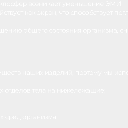
теклосфер возникает уменьшение ЭМИ;
вует как экран, что способствует пог
шению общего состояния организма, с
уществ наших изделий, поэтому мы исп
 отделов тела на нижележащие;
х сред организма