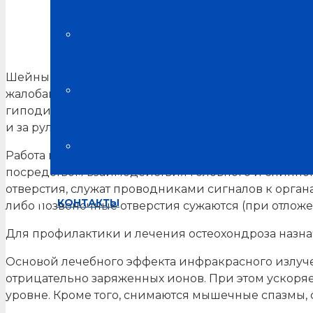
Использование изделий “Альсария” при шейном осте
Блог о здоровье
Шейный остеохондроз – очень распространенное з
Испытания на базе медицинских це
жалобами на боль в спине и суставах можно встре
гиподинамии и нездоровому образу жизни, ухудше
и за рулем автомобиля.
Отзывы
Работа каждого отдела позвоночника напрямую свя
посредством взаимодействия головного и спинног
отверстия, служат проводниками сигналов к орга
КОНТАКТЫ
либо позвоночные отверстия сужаются (при отложен
Для профилактики и лечения остеохондроза назна
Основой лечебного эффекта инфракрасного излучен
отрицательно заряженных ионов. При этом ускоряе
уровне. Кроме того, снимаются мышечные спазмы,