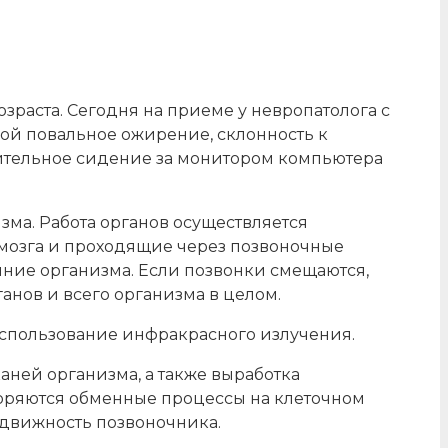
раста. Сегодня на приеме у невропатолога с
ной повальное ожирение, склонность к
лительное сидение за монитором компьютера
зма. Работа органов осуществляется
 мозга и проходящие через позвоночные
яние организма. Если позвонки смещаются,
анов и всего организма в целом.
использование инфракрасного излучения.
аней организма, а также выработка
скоряются обменные процессы на клеточном
одвижность позвоночника.