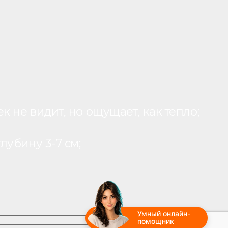
 не видит, но ощущает, как тепло;
лубину 3-7 см;