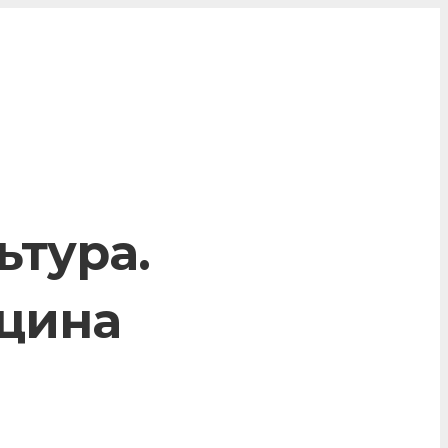
ьтура.
ицина