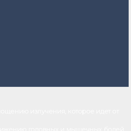
лощению излучения, которое идет от
нижению головных и мышечных болей