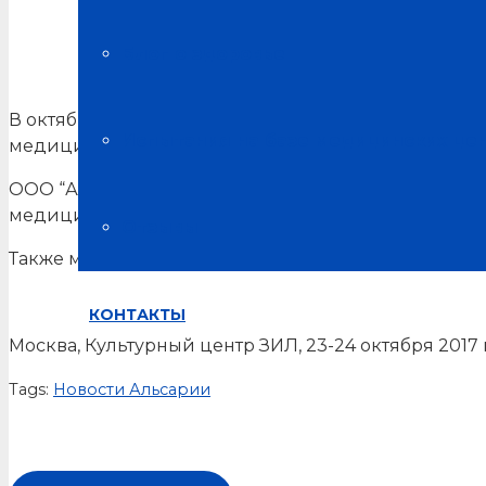
Физиотерапия. Лечебная физкультура. Реабилитация.
Блог о здоровье
В октябре 2017 года в Москве состоялся междунар
Испытания на базе медицинских це
медицина”.
ООО “Альсария” приняло активное участие в конгр
медицине”, предлагая изделия производства “Альс
Отзывы
Также мы представили изделия своего производств
КОНТАКТЫ
Москва, Культурный центр ЗИЛ, 23-24 октября 2017 
Tags:
Новости Альсарии