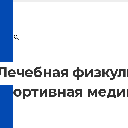
×
Товар
добавлен в корзину
Лечебная физкул
Спортивная мед