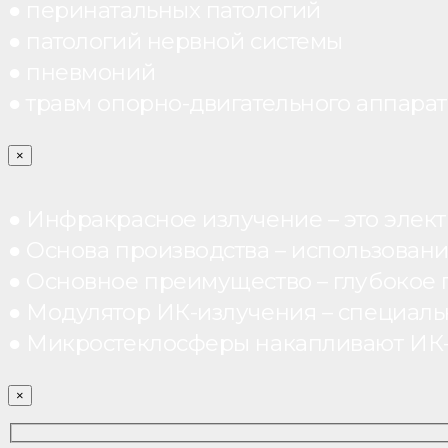
● перинатальных патологий
● патологий нервной системы
● пневмоний
● травм опорно-двигательного аппарата
×
● Инфракрасное излучение – это элект
● Основа производства – использован
● Основное преимущество – глубокое п
● Модулятор ИК-излучения – специал
● Микростеклосферы накапливают ИК-те
×