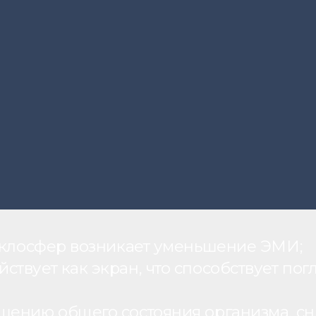
теклосфер возникает уменьшение ЭМИ;
вует как экран, что способствует пог
шению общего состояния организма, с