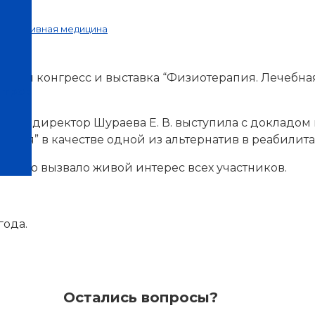
 Спортивная медицина
одный конгресс и выставка “Физиотерапия. Лечебна
нтров
ессе, директор Шураева Е. В. выступила с докладом
ария” в качестве одной из альтернатив в реабилит
а, что вызвало живой интерес всех участников.
года.
Остались вопросы?