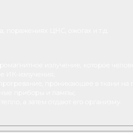
, поражениях ЦНС, ожогах и т.д.
ромагнитное излучение, которое человек
ие ИК-излучения;
рогревание, проникающее в ткани на г
ьные приборы и лампы;
пло, а затем отдают его организму.