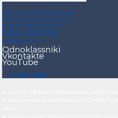
Политика конфиденциальности
Пользовательское соглашение
Договор публичной оферты
8-800-333-61-64
info@alsariya.com
Odnoklassniki
Vkontakte
YouTube
ОСТАВИТЬ ЗАЯВКУ
● За счет эффекта отражения микрос
● Наполнитель изделий АЛЬСАРИЯ дейст
тела;
● Уменьшение ЭМИ способствует улуч