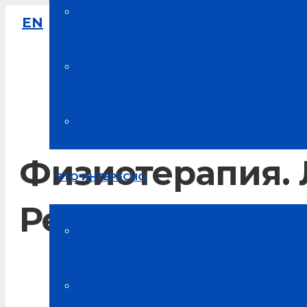
Накопительная система скидок
EN
8-800-333-61-64
Звонок по России бесплатный
Карта цветов
Мой аккаунт
Физиотерапия. 
ЭТО ИНТЕРЕСНО
Реабилитация. 
Новости компании
Главная
Статьи об “Альсарии”
Новости Альсарии