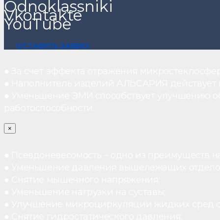
Odnoklassniki
Vkontakte
YouTube
ОСТАВИТЬ ЗАЯВКУ
● За счет эффекта отражения микростеклосфе
● Наполнитель изделий АЛЬСАРИЯ действует ка
● Уменьшение ЭМИ способствует улучшению о
работоспособности.
×
● Псевдоневесомость – одно из преимуществ н
● Уменьшение давления вышележащих отдело
● Снятие мышечного напряжения;
● Уменьшение нагрузки на суставы;
● Улучшение микроциркуляции жидких сред 
● Снятие гидростатического давления;