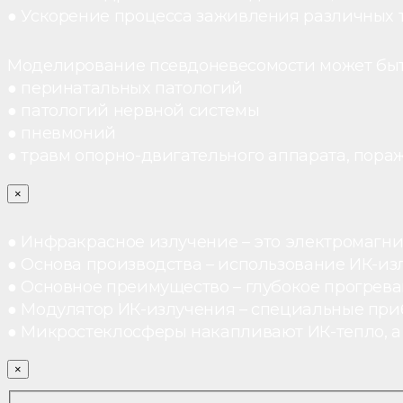
● Ускорение процесса заживления различных 
Моделирование псевдоневесомости может быт
● перинатальных патологий
● патологий нервной системы
● пневмоний
● травм опорно-двигательного аппарата, пораж
×
● Инфракрасное излучение – это электромагнит
● Основа производства – использование ИК-из
● Основное преимущество – глубокое прогреван
● Модулятор ИК-излучения – специальные при
● Микростеклосферы накапливают ИК-тепло, а 
×