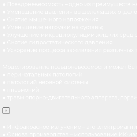
● Псевдоневесомость – одно из преимуществ н
● Уменьшение давления вышележащих отдело
● Снятие мышечного напряжения;
● Уменьшение нагрузки на суставы;
● Улучшение микроциркуляции жидких сред 
● Снятие гидростатического давления;
● Ускорение процесса заживления различных 
Моделирование псевдоневесомости может быт
● перинатальных патологий
● патологий нервной системы
● пневмоний
● травм опорно-двигательного аппарата, пораж
×
● Инфракрасное излучение – это электромагнит
● Основа производства – использование ИК-из