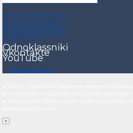
Политика конфиденциальности
Пользовательское соглашение
Договор публичной оферты
8-800-333-61-64
info@alsariya.com
Odnoklassniki
Vkontakte
YouTube
ОСТАВИТЬ ЗАЯВКУ
● За счет эффекта отражения микростеклосфе
● Наполнитель изделий АЛЬСАРИЯ действует ка
● Уменьшение ЭМИ способствует улучшению о
работоспособности.
×