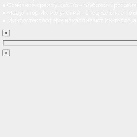
● Основное преимущество – глубокое прогреван
● Модулятор ИК-излучения – специальные при
● Микростеклосферы накапливают ИК-тепло, а 
×
×