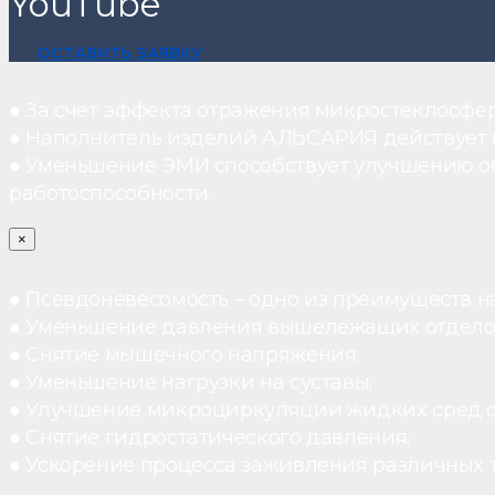
YouTube
ОСТАВИТЬ ЗАЯВКУ
● За счет эффекта отражения микростеклосфе
● Наполнитель изделий АЛЬСАРИЯ действует ка
● Уменьшение ЭМИ способствует улучшению о
работоспособности.
×
● Псевдоневесомость – одно из преимуществ н
● Уменьшение давления вышележащих отдело
● Снятие мышечного напряжения;
● Уменьшение нагрузки на суставы;
● Улучшение микроциркуляции жидких сред 
● Снятие гидростатического давления;
● Ускорение процесса заживления различных 