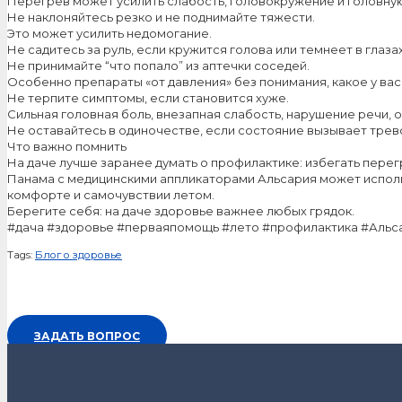
Перегрев может усилить слабость, головокружение и головную
Не наклоняйтесь резко и не поднимайте тяжести.
Это может усилить недомогание.
Не садитесь за руль, если кружится голова или темнеет в глазах
Не принимайте “что попало” из аптечки соседей.
Особенно препараты «от давления» без понимания, какое у вас
Не терпите симптомы, если становится хуже.
Сильная головная боль, внезапная слабость, нарушение речи,
Не оставайтесь в одиночестве, если состояние вызывает трево
Что важно помнить
На даче лучше заранее думать о профилактике: избегать перегр
Панама с медицинскими аппликаторами Альсария может использ
комфорте и самочувствии летом.
Берегите себя: на даче здоровье важнее любых грядок.
#дача #здоровье #перваяпомощь #лето #профилактика #Альс
Tags:
Блог о здоровье
ЗАДАТЬ ВОПРОС