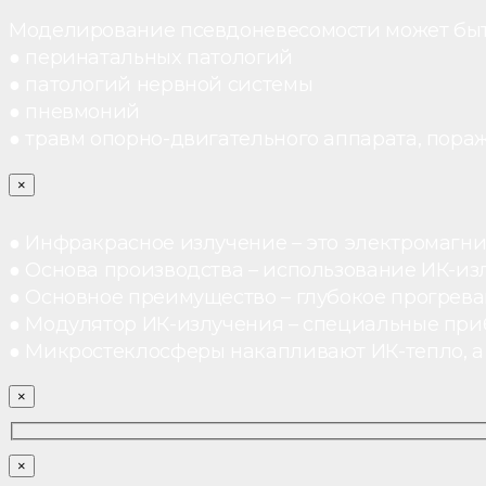
Моделирование псевдоневесомости может быт
● перинатальных патологий
● патологий нервной системы
● пневмоний
● травм опорно-двигательного аппарата, пораж
×
● Инфракрасное излучение – это электромагнит
● Основа производства – использование ИК-из
● Основное преимущество – глубокое прогреван
● Модулятор ИК-излучения – специальные при
● Микростеклосферы накапливают ИК-тепло, а 
×
×