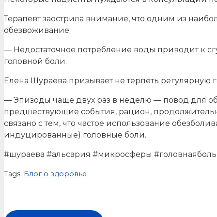
Терапевт заострила внимание, что одним из наиб
обезвоживание:
— Недостаточное потребление воды приводит к с
головной боли.
Елена Шураева призывает не терпеть регулярную г
— Эпизоды чаще двух раз в неделю — повод для о
предшествующие события, рацион, продолжительно
связано с тем, что частое использование обезболи
индуцированные) головные боли.
#шураева #альсария #микросферы #головнаяболь
Tags:
Блог о здоровье