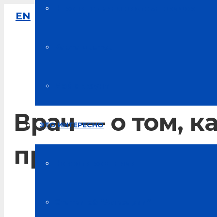
Накопительная система скидок
EN
8-800-333-61-64
Звонок по России бесплатный
Карта цветов
Мой аккаунт
Врач — о том, 
ЭТО ИНТЕРЕСНО
пройти, если ча
Новости компании
Главная
Статьи об “Альсарии”
Блог о здоровье