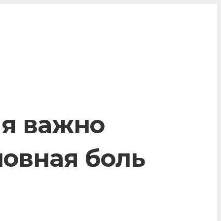
ия важно
ловная боль