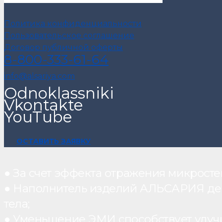
Политика конфиденциальности
Пользовательское соглашение
Договор публичной оферты
8-800-333-61-64
info@alsariya.com
Odnoklassniki
Vkontakte
YouTube
ОСТАВИТЬ ЗАЯВКУ
● За счет эффекта отражения микрос
● Наполнитель изделий АЛЬСАРИЯ дейст
тела;
● Уменьшение ЭМИ способствует улуч