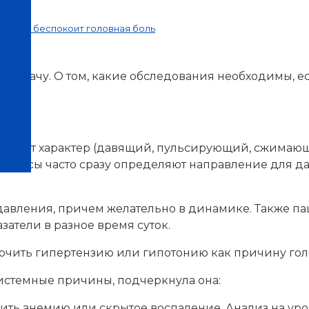
и часто беспокоит головная боль
 к врачу. О том, какие обследования необходимы, е
нтров
а имеет характер (давящий, пульсирующий, сжимающ
 вопросы часто сразу определяют направление для 
авления, причем желательно в динамике. Также п
затели в разное время суток.
ючить гипертензию или гипотонию как причину голо
истемные причины, подчеркнула она:
ить анемию или скрытое воспаление. Анализ на уров