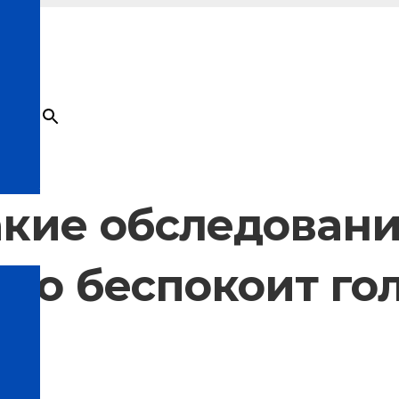
×
Товар
добавлен в корзину
какие обследован
сто беспокоит го