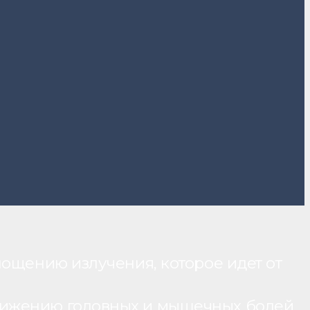
лощению излучения, которое идет от
нижению головных и мышечных болей