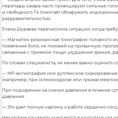
перепады сахара часто провоцируют сильные гол
и свободного Т4 помогает обнаружить эндокринны
раздражительностью.
Елена Шураева перечислила ситуации, когда треб
— Магнитно-резонансная томография головного моз
появление боли, не похожей на привычную; прогре
связанные с приемом пищи; ухудшение зрения, двое
По словам специалиста, не менее важно оценить с
— МР-ангиография или дуплексное сканирование 
(например, при остеохондрозе или грыжах межпозв
При подозрении на скачки давления в течение су
давления.
— Это дает полную картину о работе сердечно-сос
Некоторые пациенты нуждаются в консультации нев