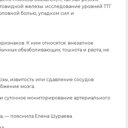
товидной железы: исследование уровней ТТГ
оловной болью, упадком сил и
ризнаков. К ним относятся: внезапное
бычных обезболивающих; тошнота и рвота, не
зы, извитость или сдавление сосудов
абжение мозга.
 и суточное мониторирование артериального
а, — пояснила Елена Шураева.
а.