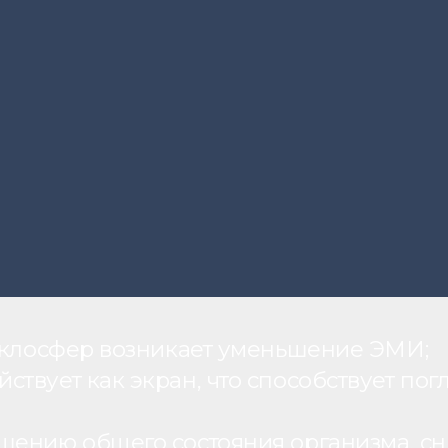
теклосфер возникает уменьшение ЭМИ;
вует как экран, что способствует пог
шению общего состояния организма, с