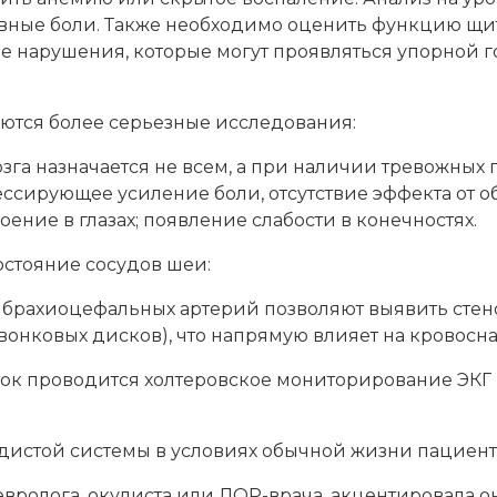
овные боли. Также необходимо оценить функцию щи
е нарушения, которые могут проявляться упорной г
уются более серьезные исследования:
га назначается не всем, а при наличии тревожных п
ссирующее усиление боли, отсутствие эффекта от о
ние в глазах; появление слабости в конечностях.
остояние сосудов шеи:
брахиоцефальных артерий позволяют выявить стено
онковых дисков), что напрямую влияет на кровосн
ток проводится холтеровское мониторирование ЭКГ
удистой системы в условиях обычной жизни пациент
ролога, окулиста или ЛОР-врача, акцентировала он